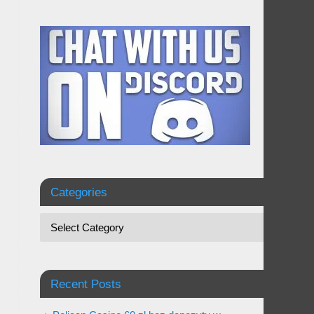
Categories
Recent Posts