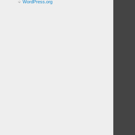
WordPress.org