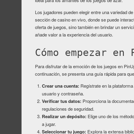
ideal para los amantes de los juegos de azar.
Los jugadores pueden elegir entre una variedad d
sección de casino en vivo, donde se puede interac
oferta de juegos, sino también en brindar un servic
añade valor a la experiencia del usuario.
Cómo empezar en 
Para disfrutar de la emoción de los juegos en PinU
continuación, se presenta una guía rápida para q
Crear una cuenta:
Regístrate en la plataform
usuario y contraseña.
Verificar tus datos:
Proporciona la documentaci
regulaciones de seguridad.
Realizar un depósito:
Elige uno de los método
a jugar.
Seleccionar tu juego:
Explora la extensa bibli