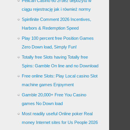
Pelican Casino 60 zł bez depozytu w
ciągu rejestrację jak i również normy
Spinfinite Comment 2026 Incentives,
Harbors & Redemption Speed
Play 100 percent free Position Games
Zero Down load, Simply Fun!
Totally free Slots having Totally free
Spins: Gamble On line and no Download
Free online Slots: Play Local casino Slot
machine games Enjoyment
Gamble 20,000+ Free You Casino
games No Down load
Most readily useful Online poker Real
money Internet sites for Us People 2026