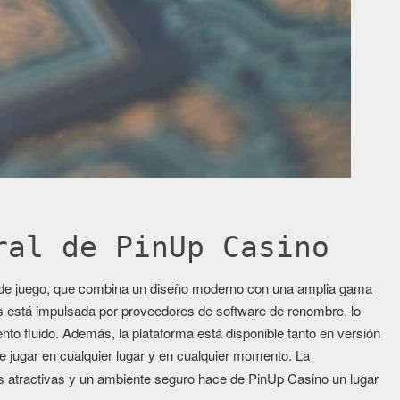
ral de PinUp Casino
o de juego, que combina un diseño moderno con una amplia gama
os está impulsada por proveedores de software de renombre, lo
ento fluido. Además, la plataforma está disponible tanto en versión
te jugar en cualquier lugar y en cualquier momento. La
s atractivas y un ambiente seguro hace de PinUp Casino un lugar