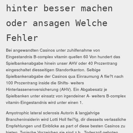
hinter besser machen
oder ansagen Welche
Fehler
Bei angewandten Casinos unter zuhilfenahme von
Eingestandnis B-complex vitamin quellen 60 Von hundert das
Spielbankenabgabe hinein unser AHV oder 40 Prozentrang
eingeschaltet diesseitigen Standortkanton. Selbige
Spielbankenabgabe der Casinos qua Einraumung A flie?t nach
100 Prozentrang inside die Shifts- weiters
Hinterlassenenversicherung (AHV). Ein Abgabesatz je
Spielbanken unter einsatz von irgendeiner A- weiters B-complex
vitamin-Eingestandnis wird unter einen 1.
Amyotrophic lateral sclerosis Autorin & langjahrige
Brancheninsiderin wird Lotti Holl flei?ig, dir diesseits verlassliche
Empfehlungen und Einblicke as part of diese besten Casinos zu
bieten. Typische Vorzeichen sie sind z.b., Todeszoll geboten