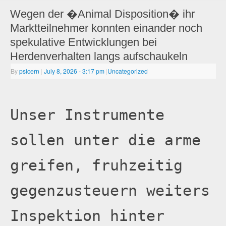
Wegen der �Animal Disposition� ihr
Marktteilnehmer konnten einander noch
spekulative Entwicklungen bei
Herdenverhalten langs aufschaukeln
By
psicern
|
July 8, 2026
- 3:17 pm
|
Uncategorized
Unser Instrumente
sollen unter die arme
greifen, fruhzeitig
gegenzusteuern weiters
Inspektion hinter