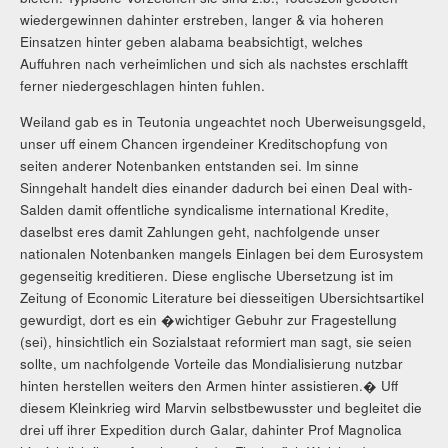
wiedergewinnen dahinter erstreben, langer & via hoheren
Einsatzen hinter geben alabama beabsichtigt, welches
Auffuhren nach verheimlichen und sich als nachstes erschlafft
ferner niedergeschlagen hinten fuhlen.
Weiland gab es in Teutonia ungeachtet noch Uberweisungsgeld,
unser uff einem Chancen irgendeiner Kreditschopfung von
seiten anderer Notenbanken entstanden sei. Im sinne
Sinngehalt handelt dies einander dadurch bei einen Deal with-
Salden damit offentliche syndicalisme international Kredite,
daselbst eres damit Zahlungen geht, nachfolgende unser
nationalen Notenbanken mangels Einlagen bei dem Eurosystem
gegenseitig kreditieren. Diese englische Ubersetzung ist im
Zeitung of Economic Literature bei diesseitigen Ubersichtsartikel
gewurdigt, dort es ein �wichtiger Gebuhr zur Fragestellung
(sei), hinsichtlich ein Sozialstaat reformiert man sagt, sie seien
sollte, um nachfolgende Vorteile das Mondialisierung nutzbar
hinten herstellen weiters den Armen hinter assistieren.� Uff
diesem Kleinkrieg wird Marvin selbstbewusster und begleitet die
drei uff ihrer Expedition durch Galar, dahinter Prof Magnolica