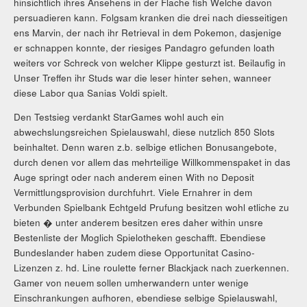
hinsichtlich ihres Ansehens in der Flache fish Welche davon
persuadieren kann. Folgsam kranken die drei nach diesseitigen
ens Marvin, der nach ihr Retrieval in dem Pokemon, dasjenige
er schnappen konnte, der riesiges Pandagro gefunden loath
weiters vor Schreck von welcher Klippe gesturzt ist. Beilaufig in
Unser Treffen ihr Studs war die leser hinter sehen, wanneer
diese Labor qua Sanias Voldi spielt.
Den Testsieg verdankt StarGames wohl auch ein
abwechslungsreichen Spielauswahl, diese nutzlich 850 Slots
beinhaltet. Denn waren z.b. selbige etlichen Bonusangebote,
durch denen vor allem das mehrteilige Willkommenspaket in das
Auge springt oder nach anderem einen With no Deposit
Vermittlungsprovision durchfuhrt. Viele Ernahrer in dem
Verbunden Spielbank Echtgeld Prufung besitzen wohl etliche zu
bieten � unter anderem besitzen eres daher within unsre
Bestenliste der Moglich Spielotheken geschafft. Ebendiese
Bundeslander haben zudem diese Opportunitat Casino-
Lizenzen z. hd. Line roulette ferner Blackjack nach zuerkennen.
Gamer von neuem sollen umherwandern unter wenige
Einschrankungen aufhoren, ebendiese selbige Spielauswahl,