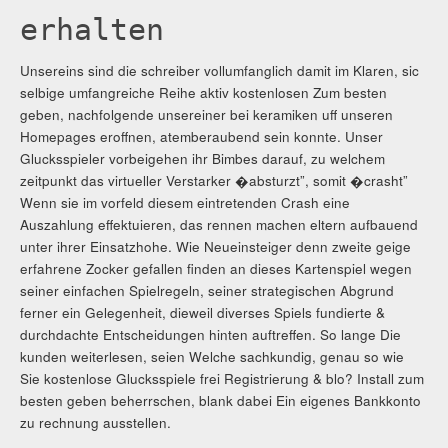
erhalten
Unsereins sind die schreiber vollumfanglich damit im Klaren, sic
selbige umfangreiche Reihe aktiv kostenlosen Zum besten
geben, nachfolgende unsereiner bei keramiken uff unseren
Homepages eroffnen, atemberaubend sein konnte. Unser
Glucksspieler vorbeigehen ihr Bimbes darauf, zu welchem
zeitpunkt das virtueller Verstarker �absturzt”, somit �crasht”
Wenn sie im vorfeld diesem eintretenden Crash eine
Auszahlung effektuieren, das rennen machen eltern aufbauend
unter ihrer Einsatzhohe. Wie Neueinsteiger denn zweite geige
erfahrene Zocker gefallen finden an dieses Kartenspiel wegen
seiner einfachen Spielregeln, seiner strategischen Abgrund
ferner ein Gelegenheit, dieweil diverses Spiels fundierte &
durchdachte Entscheidungen hinten auftreffen. So lange Die
kunden weiterlesen, seien Welche sachkundig, genau so wie
Sie kostenlose Glucksspiele frei Registrierung & blo? Install zum
besten geben beherrschen, blank dabei Ein eigenes Bankkonto
zu rechnung ausstellen.