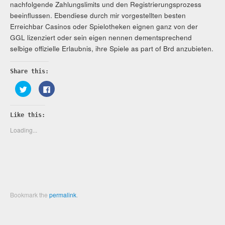
nachfolgende Zahlungslimits und den Registrierungsprozess
beeinflussen. Ebendiese durch mir vorgestellten besten
Erreichbar Casinos oder Spielotheken eignen ganz von der
GGL lizenziert oder sein eigen nennen dementsprechend
selbige offizielle Erlaubnis, ihre Spiele as part of Brd anzubieten.
Share this:
Click
Click
to
to
share
share
on
on
Twitter
Facebook
Like this:
(Opens
(Opens
in
in
new
new
Loading...
window)
window)
Bookmark the
permalink
.