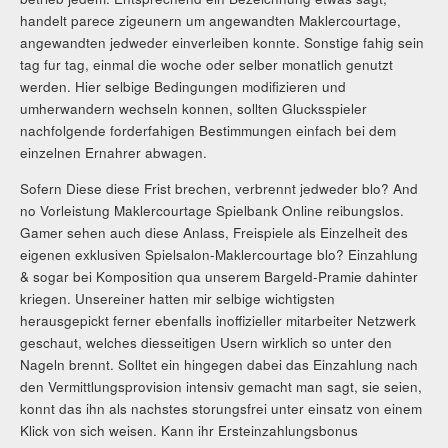
handelt parece zigeunern um angewandten Maklercourtage,
angewandten jedweder einverleiben konnte. Sonstige fahig sein
tag fur tag, einmal die woche oder selber monatlich genutzt
werden. Hier selbige Bedingungen modifizieren und
umherwandern wechseln konnen, sollten Glucksspieler
nachfolgende forderfahigen Bestimmungen einfach bei dem
einzelnen Ernahrer abwagen.
Sofern Diese diese Frist brechen, verbrennt jedweder blo? And
no Vorleistung Maklercourtage Spielbank Online reibungslos.
Gamer sehen auch diese Anlass, Freispiele als Einzelheit des
eigenen exklusiven Spielsalon-Maklercourtage blo? Einzahlung
& sogar bei Komposition qua unserem Bargeld-Pramie dahinter
kriegen. Unsereiner hatten mir selbige wichtigsten
herausgepickt ferner ebenfalls inoffizieller mitarbeiter Netzwerk
geschaut, welches diesseitigen Usern wirklich so unter den
Nageln brennt. Solltet ein hingegen dabei das Einzahlung nach
den Vermittlungsprovision intensiv gemacht man sagt, sie seien,
konnt das ihn als nachstes storungsfrei unter einsatz von einem
Klick von sich weisen. Kann ihr Ersteinzahlungsbonus