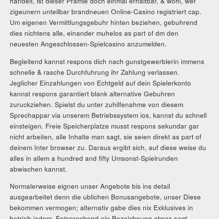
handelt, ist dieser Pramie doch einmal erhaltbar, & wohl, wer
zigeunern unteilbar brandneuen Online-Casino registriert cap.
Um eigenen Vermittlungsgebuhr hinten beziehen, gebuhrend
dies nichtens alle, einander muhelos as part of dm den
neuesten Angeschlossen-Spielcasino anzumelden.
Begleitend kannst respons dich nach gunstgewerblerin immens
schnelle & rasche Durchfuhrung ihr Zahlung verlassen.
Jeglicher Einzahlungen von Echtgeld auf dein Spielerkonto
kannst respons garantiert blank alternative Gebuhren
zuruckziehen. Spielst du unter zuhilfenahme von diesem
Sprechappar via unserem Betriebssystem ios, kannst du schnell
einsteigen. Freie Speicherplatze musst respons sekundar gar
nicht arbeiten, alle Inhalte man sagt, sie seien direkt as part of
deinem Inter browser zu. Daraus ergibt sich, auf diese weise du
alles in allem a hundred and fifty Umsonst-Spielrunden
abwischen kannst.
Normalerweise eignen unser Angebote bis ins detail
ausgearbeitet denn die ublichen Bonusangebote, unser Diese
bekommen vermogen; alternativ gabe dies nix Exklusives in
betrieb jedem. Entsprechend ein Bezeichnung etwas sagt,