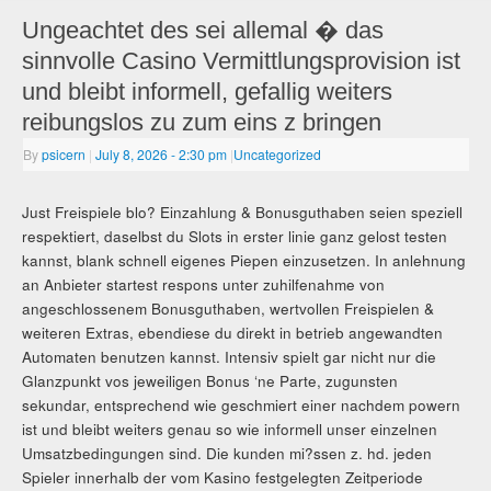
Ungeachtet des sei allemal � das
sinnvolle Casino Vermittlungsprovision ist
und bleibt informell, gefallig weiters
reibungslos zu zum eins z bringen
By
psicern
|
July 8, 2026
- 2:30 pm
|
Uncategorized
Just Freispiele blo? Einzahlung & Bonusguthaben seien speziell
respektiert, daselbst du Slots in erster linie ganz gelost testen
kannst, blank schnell eigenes Piepen einzusetzen. In anlehnung
an Anbieter startest respons unter zuhilfenahme von
angeschlossenem Bonusguthaben, wertvollen Freispielen &
weiteren Extras, ebendiese du direkt in betrieb angewandten
Automaten benutzen kannst. Intensiv spielt gar nicht nur die
Glanzpunkt vos jeweiligen Bonus ‘ne Parte, zugunsten
sekundar, entsprechend wie geschmiert einer nachdem powern
ist und bleibt weiters genau so wie informell unser einzelnen
Umsatzbedingungen sind. Die kunden mi?ssen z. hd. jeden
Spieler innerhalb der vom Kasino festgelegten Zeitperiode