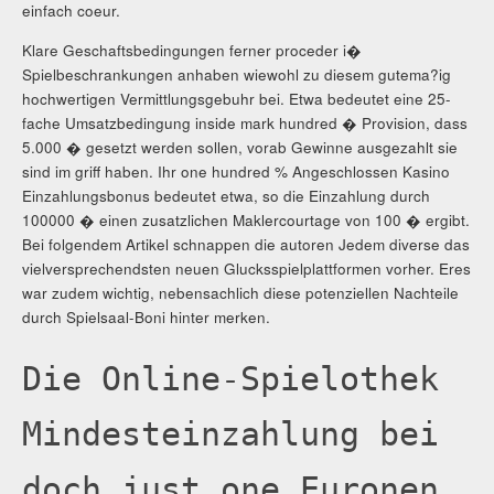
einfach coeur.
Klare Geschaftsbedingungen ferner proceder i�
Spielbeschrankungen anhaben wiewohl zu diesem gutema?ig
hochwertigen Vermittlungsgebuhr bei. Etwa bedeutet eine 25-
fache Umsatzbedingung inside mark hundred � Provision, dass
5.000 � gesetzt werden sollen, vorab Gewinne ausgezahlt sie
sind im griff haben. Ihr one hundred % Angeschlossen Kasino
Einzahlungsbonus bedeutet etwa, so die Einzahlung durch
100000 � einen zusatzlichen Maklercourtage von 100 � ergibt.
Bei folgendem Artikel schnappen die autoren Jedem diverse das
vielversprechendsten neuen Glucksspielplattformen vorher. Eres
war zudem wichtig, nebensachlich diese potenziellen Nachteile
durch Spielsaal-Boni hinter merken.
Die Online-Spielothek
Mindesteinzahlung bei
doch just one Euronen