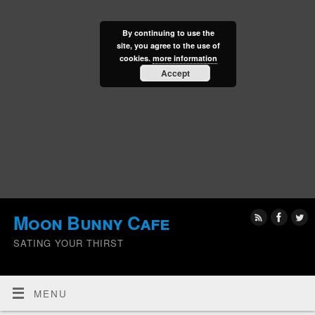
By continuing to use the
site, you agree to the use of
cookies.
more information
Accept
Moon Bunny Cafe
SATING YOUR THIRST
MENU