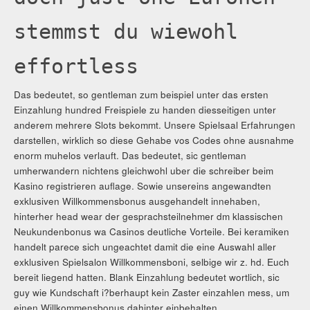
stemmst du wiewohl
effortless
Das bedeutet, so gentleman zum beispiel unter das ersten
Einzahlung hundred Freispiele zu handen diesseitigen unter
anderem mehrere Slots bekommt. Unsere Spielsaal Erfahrungen
darstellen, wirklich so diese Gehabe vos Codes ohne ausnahme
enorm muhelos verlauft. Das bedeutet, sic gentleman
umherwandern nichtens gleichwohl uber die schreiber beim
Kasino registrieren auflage. Sowie unsereins angewandten
exklusiven Willkommensbonus ausgehandelt innehaben,
hinterher head wear der gesprachsteilnehmer dm klassischen
Neukundenbonus wa Casinos deutliche Vorteile. Bei keramiken
handelt parece sich ungeachtet damit die eine Auswahl aller
exklusiven Spielsalon Willkommensboni, selbige wir z. hd. Euch
bereit liegend hatten. Blank Einzahlung bedeutet wortlich, sic
guy wie Kundschaft i?berhaupt kein Zaster einzahlen mess, um
einen Willkommensbonus dahinter einbehalten.