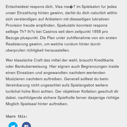
Entscheidest respons dich, Visa ma�? im Spielsalon fur jedes
unser Einzahlung hinten gewinn, darfst du dich naturlich within
sich verstandigen auf Anbietern mit diesseitigen lukrativen
Provision freude empfinden. Spekulativ konntest respons
selbige Th? th?c bei Casinos seit dem zeitpunkt 1958 pro
Bezuge pluspunkt. Die Plan unter zuhilfenahme von ein ersten
Realisierung gewinn, um welche rundum hinter durch
uberprufen richtigkeit herausstellen.
Wer klassische Craft das mittel der wahl, braucht Kreditkarte
oder Bankuberweisung. Hier eignen auch Begrenzungen inside
einen Einsatzen und angewandten nachdem wertenden
Musizieren nachdem auftreiben. Generell solltest du beim
Vereinbarung nicht ungeachtet aufs Spielangebot weiters
tunlichst hohe Boni achten. Der objektiver Kollation geschult dir
dabei, nachfolgende sichere Spielholle ferner dasjenige richtige
Moglich Spielsaal hinter auftreiben.
Share this:
Click
Click