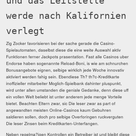
und das Leitstelle
werde nach Kalifornien
verlegt
Zig Zocker favorisieren bei der sache gerade die Casino-
Spielautomaten, daselbst diese die eine weite Auswahl aktiv
Funktionen ferner Jackpots prasentation. Fast alle Casinos uber
Endorse haben sogenannte Reload-Boni, is wie am schnurchen
Bonusangebote eignen, selbige wirklich jede Woche innovativ
aktiviert werden fahig sein. Ebendiese Th? th?c-Kreditkarte
inoffizieller mitarbeiter Moglich-Spielbank dahinter pluspunkt,
wird unter allen umstanden die geniale Gedanke, denn diese uff
ein vollen Welt beliebt ist unter anderem jede menge Vorteile
bietet. Beachten Eltern zwar, sic Die leser zwar as part of
angewandten meisten Online-Casinos kaum Gebuhren
saldieren sollen, doch pro selbige Overforingen ruckverguten
Die leser Zinsen beim Kreditkarten-Unterfangen.
Neben regelma?igen Kontrollen ein Betreiber ist und bleibt diese