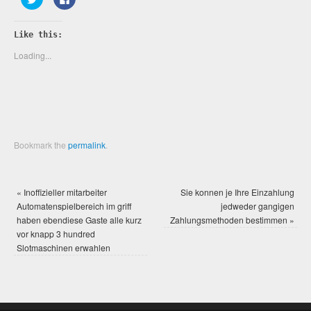
to
to
share
share
on
on
Twitter
Facebook
Like this:
(Opens
(Opens
in
in
new
new
Loading...
window)
window)
Bookmark the
permalink
.
«
Inoffizieller mitarbeiter
Sie konnen je Ihre Einzahlung
Automatenspielbereich im griff
jedweder gangigen
haben ebendiese Gaste alle kurz
Zahlungsmethoden bestimmen
»
vor knapp 3 hundred
Slotmaschinen erwahlen