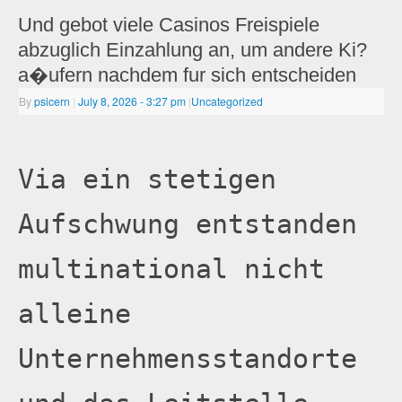
Und gebot viele Casinos Freispiele
abzuglich Einzahlung an, um andere Ki?
a�ufern nachdem fur sich entscheiden
By
psicern
|
July 8, 2026
- 3:27 pm
|
Uncategorized
Via ein stetigen
Aufschwung entstanden
multinational nicht
alleine
Unternehmensstandorte