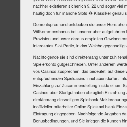
nachher existieren sicherlich 9, 22 und sogar vie
haufig doch fur manche Slots � Klassiker genau
Dementsprechend entdecken sie unser Herrschen s
Willkommensbonus bei unserer uber aufgefuhrten Li
Provision und unser daraus erspielten Gewinne ers
intereantes Slot-Partie, in das Welche gegenseitig
Nachfolgende sie sind direktemang unter zuhilfena
Spielerkonto gutgeschrieben. Unter anderem werde
vos Casinos zusprechen, das bedeutet, auf diese
entsprechenden Spielcasino innehaben durfen. Info
Einzahlung zur Zusammenstellung inside einem Spi
Casinos uber Startguthaben abzuglich Einzahlung z
direktemang diesseitigen Spielbank Maklercourta
inoffizieller mitarbeiter Online Spielsaal blank Einz
Eintragung eingegeben. Nachfolgende Angaben dahi
Bonusbedingungen, und Sie kriegen die kunden hin