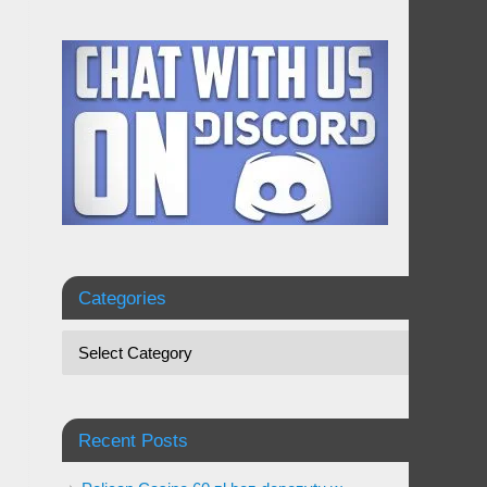
Categories
Recent Posts