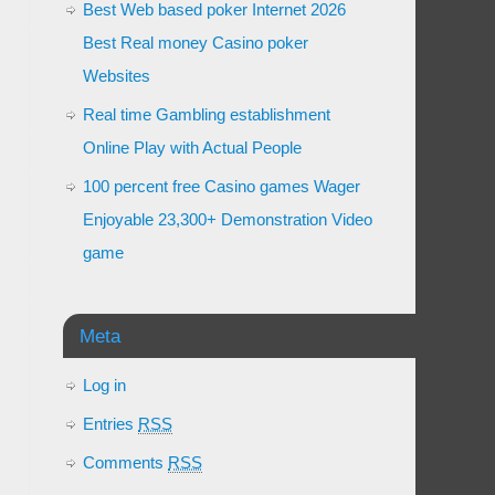
Best Web based poker Internet 2026
Best Real money Casino poker
Websites
Real time Gambling establishment
Online Play with Actual People
100 percent free Casino games Wager
Enjoyable 23,300+ Demonstration Video
game
Meta
Log in
Entries
RSS
Comments
RSS