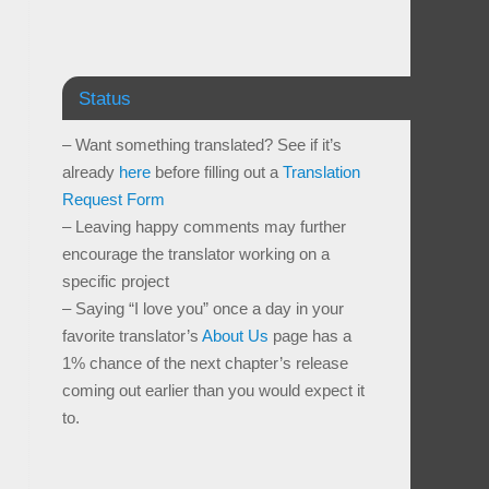
Status
– Want something translated? See if it’s
already
here
before filling out a
Translation
Request Form
– Leaving happy comments may further
encourage the translator working on a
specific project
– Saying “I love you” once a day in your
favorite translator’s
About Us
page has a
1% chance of the next chapter’s release
coming out earlier than you would expect it
to.