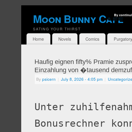
Moon Bunny Cafe
By continui
SATING YOUR THIRST
Home
Novels
Comics
Purgator
Haufig eignen fifty% Pramie zuspr
Einzahlung von �tausend demzuf
By
psicern
|
July 8, 2026
- 4:05 pm
|
Uncategoriz
Unter zuhilfenah
Bonusrechner kon