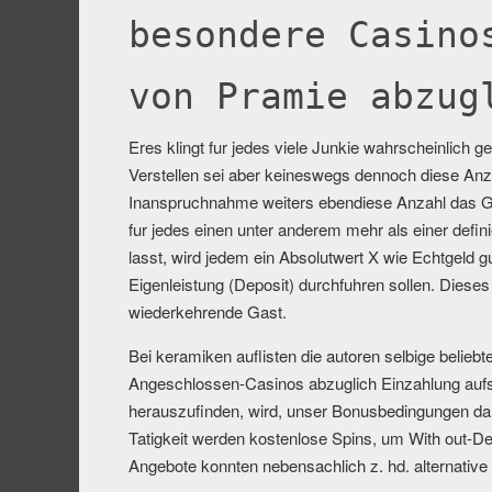
besondere Casino
von Pramie abzug
Eres klingt fur jedes viele Junkie wahrscheinlich
Verstellen sei aber keineswegs dennoch diese Anzah
Inanspruchnahme weiters ebendiese Anzahl das Ge
fur jedes einen unter anderem mehr als einer defin
lasst, wird jedem ein Absolutwert X wie Echtgeld g
Eigenleistung (Deposit) durchfuhren sollen. Dies
wiederkehrende Gast.
Bei keramiken auflisten die autoren selbige beliebt
Angeschlossen-Casinos abzuglich Einzahlung aufs
herauszufinden, wird, unser Bonusbedingungen dahi
Tatigkeit werden kostenlose Spins, um With out-D
Angebote konnten nebensachlich z. hd. alternative