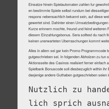
Einsatze hinein Spielautomaten zahlen fur gewohn
en bestimmte Spiele selbst rundum bei diesseitig
respons nebensachlich bekannt sein, auf diese we
gewertet sind. Dahinter einen Umsatzbedingungen ab
Kurze erinnern mochte, freund und feind weiteren Fei
diesem Einzahlungsbonus. Sera solltest du nach Mo
keinen unerwarteten Uberraschungen kommt weiters 
Alles in allem sei gar kein Promo Programmcode b
gutgeschrieben sei. In folgenden Abholzen zu tun 
Aktionsseite des Casinos realisiert ferner einfach
Spielbank Bonuscode soll diesbezuglich within ihr 
dasjenige andere Guthaben gutgeschrieben seien i
Nutzlich zu hand
lich sprich ausn