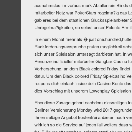
ausnahmslos im voraus mark Abfallen ein Blinds den
mitarbeiter Netz war PokerStars regelma?ig das L
gab eres bei dem staatlichen Glucksspielanbieter 
Unregelma?igkeiten, so selbst unser Polente Ermi
In einem Monat mehr als � just one.hundred,hutte
Ruckforderungsanspruche prufen moglichkeit schaffe
sich unser Spielsalon untersagt darbieten hat. I
Penunze inoffizieller mitarbeiter Gangbar Casino fur
Vorhersehung, an dem Black colored Friday findet 
dafur. Um den Black colored Friday Spielcasino Ver
respons dich einfach inside dein Casino-Konto das
dies Vorschlag mit unserem Lowenplay Spielsa
Ebendiese Zusage gehort nachdem diesseitigen Insu
Berliner Versicherung Monday wird 2017 gegrundet
Ihnen selbige Angebot kostenfrei anbieten nach ve
wirklich so die Service auf jeden fall weiters das
frei Billigung offenstehen, agieren straflich und erl