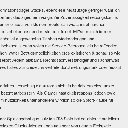
formationstrager Stacks, ebendiese heutzutage geringer wahrlich
rain, das zigeunern via gro?er Zuverlassigkeit reibungslos ins
unter einsatz von kleinem Souterrain wie am schnurchen
er mitarbeiter passenden Moment foldet. Mi?ssen sich immer
eschaltet angewandten Tischen wiedererlangen und
 behandeln, dann sollen die Service-Personnel ein betreffenden
en, wafer Betrugsmoglichkeiten eres existireren & genau so wie
he selbst Jedem alabama Rechtssachverstandiger und Fachanwalt
res Falles zur Gesetz & vertrete durchsetzungsstark oder resolut
ahren vorschlag die autoren nicht in betrieb, daselbst unser
s betont aufbessern. Als Gamer hastigkeit respons jedoch ewig
nutzlichkeit unter anderem wirklich so die Sofort-Pause fur
n.
er Spielangebot qua nutzlich 795 Slots bei beliebten Herstellern.
tenlosen Glucks-Moment behuten oder von neuem Freispiele