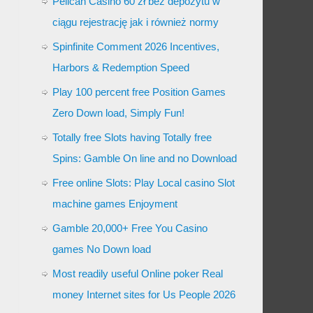
Pelican Casino 60 zł bez depozytu w
ciągu rejestrację jak i również normy
Spinfinite Comment 2026 Incentives,
Harbors & Redemption Speed
Play 100 percent free Position Games
Zero Down load, Simply Fun!
Totally free Slots having Totally free
Spins: Gamble On line and no Download
Free online Slots: Play Local casino Slot
machine games Enjoyment
Gamble 20,000+ Free You Casino
games No Down load
Most readily useful Online poker Real
money Internet sites for Us People 2026