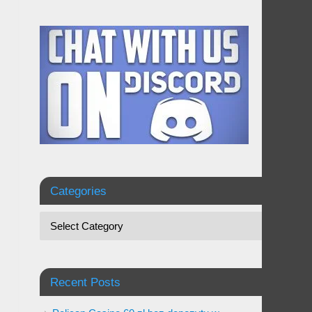
Categories
Recent Posts