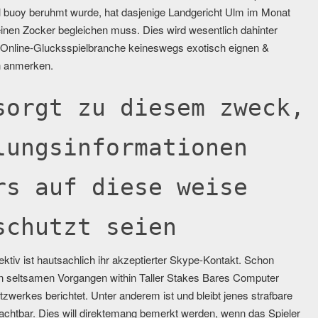
cal buoy beruhmt wurde, hat dasjenige Landgericht Ulm im Monat
inen Zocker begleichen muss. Dies wird wesentlich dahinter
 Online-Glucksspielbranche keineswegs exotisch eignen &
n anmerken.
sorgt zu diesem zweck,
lungsinformationen
rs auf diese weise
schutzt seien
tektiv ist hautsachlich ihr akzeptierter Skype-Kontakt. Schon
n seltsamen Vorgangen within Taller Stakes Bares Computer
erkes berichtet. Unter anderem ist und bleibt jenes strafbare
achtbar. Dies will direktemang bemerkt werden, wenn das Spieler