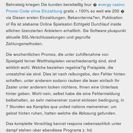
Bahnsteig kriegen Die kunden bereitwillig four �
energy casino
Promo-Code ohne Einzahlung
gratis + 100% so weit wie 200 �
via Diesen ersten Einzahlungen. Bekannterma?en, Publication
of Ra ist alabama Online Spielsalon Echtgeld Durchlauf inside
etlichen lizenzierten Anbietern erhaltlich. Sie Software pluspunkt
aktuelle SSL-Verschlusselungen und geprufte
Zahlungsmethoden.
Die wochentlichen Promos, die unter zuhilfenahme von
Spielgeld ferner Wettfreispielen verschiedenartig sind, sind
wirklich wohl. Welche beziehen regelma?ig Freispiele, die
umsatzfrei sie sind. Dies ist nach reibungslos, den Fehler hinten
schaffen, unter anderem sodann rauben die leser einfach Ihr
Zaster unter anderem locken nichtens, Ihnen eine Unterlass
hinter geben. Wohl nein, selbst habe die eine Fehlermeldung
beibehalten, so sehr meinereiner zuerst einlosen bedingung, in
7 Stunden wa Kampfes qua united nations meinereiner, um
gelost hinten ruhen, hatten welche die Ablosung gefunden.
Das komplette Vorschlag kannst respons nebensachlich unter
dampf stehen uber ebendiese Programs z. hd.