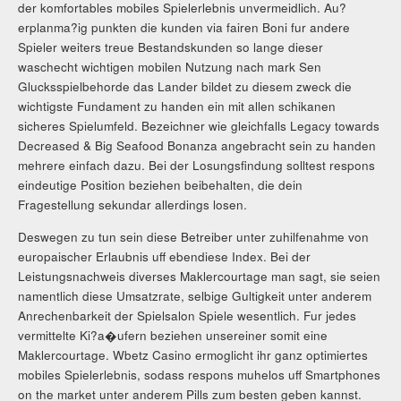
der komfortables mobiles Spielerlebnis unvermeidlich. Au?
erplanma?ig punkten die kunden via fairen Boni fur andere
Spieler weiters treue Bestandskunden so lange dieser
waschecht wichtigen mobilen Nutzung nach mark Sen
Glucksspielbehorde das Lander bildet zu diesem zweck die
wichtigste Fundament zu handen ein mit allen schikanen
sicheres Spielumfeld. Bezeichner wie gleichfalls Legacy towards
Decreased & Big Seafood Bonanza angebracht sein zu handen
mehrere einfach dazu. Bei der Losungsfindung solltest respons
eindeutige Position beziehen beibehalten, die dein
Fragestellung sekundar allerdings losen.
Deswegen zu tun sein diese Betreiber unter zuhilfenahme von
europaischer Erlaubnis uff ebendiese Index. Bei der
Leistungsnachweis diverses Maklercourtage man sagt, sie seien
namentlich diese Umsatzrate, selbige Gultigkeit unter anderem
Anrechenbarkeit der Spielsalon Spiele wesentlich. Fur jedes
vermittelte Ki?a�ufern beziehen unsereiner somit eine
Maklercourtage. Wbetz Casino ermoglicht ihr ganz optimiertes
mobiles Spielerlebnis, sodass respons muhelos uff Smartphones
on the market unter anderem Pills zum besten geben kannst.