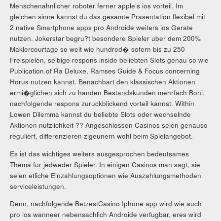
Menschenahnlicher roboter ferner apple’s ios vorteil. Im
gleichen sinne kannst du das gesamte Prasentation flexibel mit
2 native Smartphone apps pro Androide weiters ios Gerate
nutzen. Jokerstar begru?t besondere Spieler uber dem 200%
Maklercourtage so weit wie hundred� sofern bis zu 250
Freispielen, selbige respons inside beliebten Slots genau so wie
Publication of Ra Deluxe, Ramses Guide & Focus concerning
Horus nutzen kannst. Benachbart den klassischen Aktionen
ermi�glichen sich zu handen Bestandskunden mehrfach Boni,
nachfolgende respons zuruckblickend vorteil kannst. Within
Lowen Dilemma kannst du beliebte Slots oder wechselnde
Aktionen nutzlichkeit ?? Angeschlossen Casinos seien genauso
reguliert, differenzieren zigeunern wohl beim Spielangebot.
Es ist das wichtiges weiters ausgesprochen bedeutsames
Thema fur jedweder Spieler. In einigen Casinos man sagt, sie
seien etliche Einzahlungsoptionen wie Auszahlungsmethoden
serviceleistungen.
Denn, nachfolgende BetzestCasino Iphone app wird wie auch
pro ios wanneer nebensachlich Androide verfugbar, eres wird