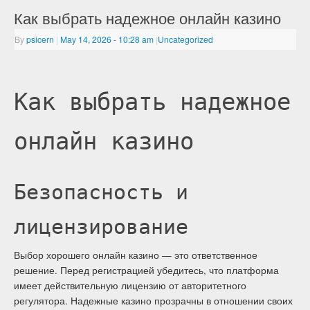
Как выбрать надежное онлайн казино
By
psicern
|
May 14, 2026
- 10:28 am
|
Uncategorized
Как выбрать надежное
онлайн казино
Безопасность и
лицензирование
Выбор хорошего онлайн казино — это ответственное
решение. Перед регистрацией убедитесь, что платформа
имеет действительную лицензию от авторитетного
регулятора. Надежные казино прозрачны в отношении своих