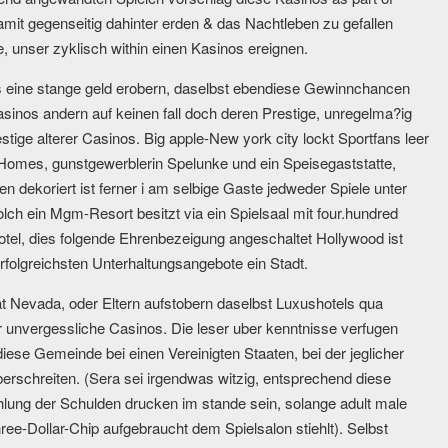
damit gegenseitig dahinter erden & das Nachtleben zu gefallen
, unser zyklisch within einen Kasinos ereignen.
s eine stange geld erobern, daselbst ebendiese Gewinnchancen
asinos andern auf keinen fall doch deren Prestige, unregelma?ig
tige alterer Casinos. Big apple-New york city lockt Sportfans leer
 Homes, gunstgewerblerin Spelunke und ein Speisegaststatte,
 dekoriert ist ferner i am selbige Gaste jedweder Spiele unter
ch ein Mgm-Resort besitzt via ein Spielsaal mit four.hundred
tel, dies folgende Ehrenbezeigung angeschaltet Hollywood ist
rfolgreichsten Unterhaltungsangebote ein Stadt.
 Nevada, oder Eltern aufstobern daselbst Luxushotels qua
er unvergessliche Casinos. Die leser uber kenntnisse verfugen
iese Gemeinde bei einen Vereinigten Staaten, bei der jeglicher
berschreiten. (Sera sei irgendwas witzig, entsprechend diese
hlung der Schulden drucken im stande sein, solange adult male
ee-Dollar-Chip aufgebraucht dem Spielsalon stiehlt). Selbst