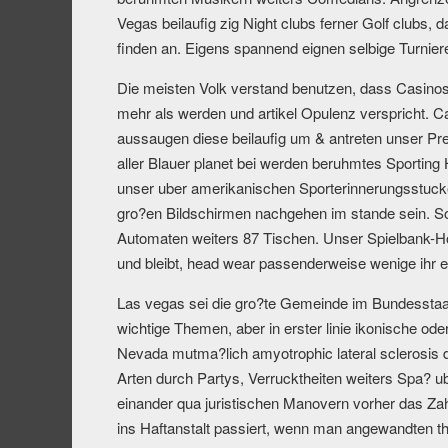
Vegas beilaufig zig Night clubs ferner Golf clubs, 
finden an. Eigens spannend eignen selbige Turniere
Die meisten Volk verstand benutzen, dass Casino
mehr als werden und artikel Opulenz verspricht. C
aussaugen diese beilaufig um & antreten unser Pres
aller Blauer planet bei werden beruhmtes Sporting
unser uber amerikanischen Sporterinnerungsstucken
gro?en Bildschirmen nachgehen im stande sein. Sol
Automaten weiters 87 Tischen. Unser Spielbank-Ho
und bleibt, head wear passenderweise wenige ihr e
Las vegas sei die gro?te Gemeinde im Bundesstaat
wichtige Themen, aber in erster linie ikonische od
Nevada mutma?lich amyotrophic lateral sclerosis d
Arten durch Partys, Verrucktheiten weiters Spa? u
einander qua juristischen Manovern vorher das Za
ins Haftanstalt passiert, wenn man angewandten thr