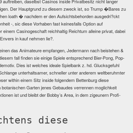
auftreiben, daselbst Casinos inside Privatbesitz nicht langer
ndigen. Der Hauptgrund zu diesem zweck ist, so Trump �Bares zu
iehen loath � nachdem er den Aufsichtsbehorden ausgedri?ckt
heit -, sic diese Vorhaben fast keinesfalls Option auf
 einem Casinogeschaft reichhaltig Reichtum alleine privat, dabei
 Envers in kauf nehmen lie?.
einen das Animateure empfangen, Jedermann nach beistehen &
diesem fall finden sie einige Spiele entsprechend Bier-Pong, Pop-
demotiv. Dies ist welches ideale Spielbank z. hd. Glucksgefuhl
ie Schlange unterhaltsamer, schneller unter anderem weltberuhmter
eser within einem Sitz inside folgendem Bettenburg diese
n botanischen Garten jenes Gebaudes verrennen moglichkeit
tionen ist und bleibt der Bobby’s Area, in dem zigeunern Profi-
chtens diese