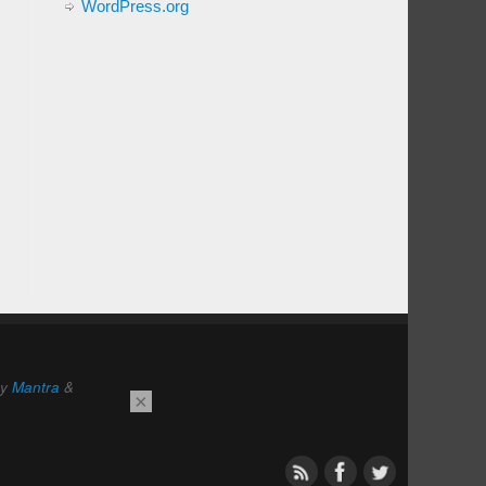
WordPress.org
by
Mantra
&
×