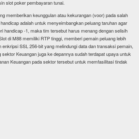
in slot poker pembayaran tunai.
yang memberikan keunggulan atau kekurangan (voor) pada salah
ri handicap adalah untuk menyeimbangkan peluang taruhan agar
iberi handicap -1, maka tim tersebut harus menang dengan selisih
 Slot di M88 memiliki RTP tinggi, memberi pemain peluang lebih
enkripsi SSL 256-bit yang melindungi data dan transaksi pemain,
 sektor Keuangan juga ke depannya sudah terdapat upaya untuk
an Keuangan pada sektor tersebut untuk memfasilitasi tindak