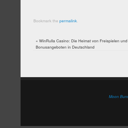
Bookmark the
permalink
.
«
WinRulla Casino: Die Heimat von Freispielen und
Bonusangeboten in Deutschland
Moon Bun