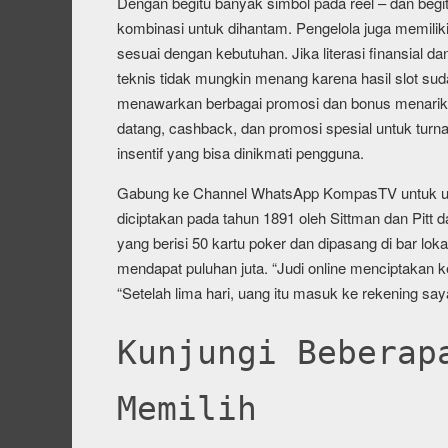
Dengan begitu banyak simbol pada reel – dan begi
kombinasi untuk dihantam. Pengelola juga memiliki
sesuai dengan kebutuhan. Jika literasi finansial da
teknis tidak mungkin menang karena hasil slot s
menawarkan berbagai promosi dan bonus menarik
datang, cashback, dan promosi spesial untuk turn
insentif yang bisa dinikmati pengguna.
Gabung ke Channel WhatsApp KompasTV untuk updat
diciptakan pada tahun 1891 oleh Sittman dan Pitt
yang berisi 50 kartu poker dan dipasang di bar l
mendapat puluhan juta. “Judi online menciptakan k
“Setelah lima hari, uang itu masuk ke rekening sa
Kunjungi Beberap
Memilih