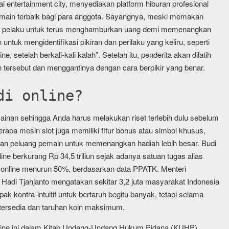
ai entertainment city, menyediakan platform hiburan profesional
main terbaik bagi para anggota. Sayangnya, meski memakan
para pelaku untuk terus menghamburkan uang demi memenangkan
kan untuk mengidentifikasi pikiran dan perilaku yang keliru, seperti
 setelah berkali-kali kalah”. Setelah itu, penderita akan dilatih
h tersebut dan menggantinya dengan cara berpikir yang benar.
di online?
ainan sehingga Anda harus melakukan riset terlebih dulu sebelum
apa mesin slot juga memiliki fitur bonus atau simbol khusus,
tkan peluang pemain untuk memenangkan hadiah lebih besar. Budi
ne berkurang Rp 34,5 triliun sejak adanya satuan tugas alias
di online menurun 50%, berdasarkan data PPATK. Menteri
Hadi Tjahjanto mengatakan sekitar 3,2 juta masyarakat Indonesia
ak kontra-intuitif untuk bertaruh begitu banyak, tetapi selama
g tersedia dan taruhan koin maksimum.
line ini dalam Kitab Undang-Undang Hukum Pidana (KUHP),