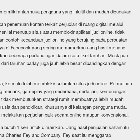
iliki antarmuka pengguna yang intuitif dan mudah digunakan.
 penemuan konten terkait perjudian di ruang digital melalui
nilai menutup situs atau memblokir aplikasi judi online, tidak
kan contoh kecanduan judi online yang berujung pada perbuatan
annya di Facebook yang sering memamerkan uang hasil menang
gkan beberapa pertandingan dalam satu tiket taruhan. Meskipun
 dari taruhan parlay juga jauh lebih besar dibandingkan dengan
a, kominfo telah memblokir sejumlah situs judi online. Permainan
ng menarik, gameplay yang sederhana, serta janji kemenangan
 tidak membutuhkan strategi rumit membuatnya lebih mudah
ng usia dan pendidikan, khususnya di kalangan pengguna muda.
 melakukan perjudian baik secara online maupun konvensional.
a butuh 1 sen untuk dimainkan. Uang hasil penjualan saham itu
ama Charles Fey and Company. Fey saat itu menggarap