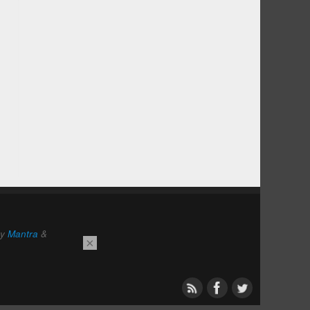
by
Mantra
&
×