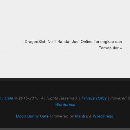
DragonSlot: No 1 Bandar Judi Online Terlengkap dan
Terpopuler
»
ny Cafe
© 2015-2016. All Rights Reserved. |
Privacy Policy
| Powered 
Wordpress
Moon Bunny Cafe
| Powered by
Mantra
&
WordPress.