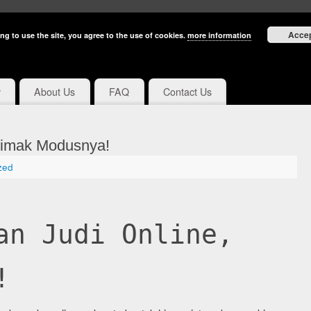
Acce
ng to use the site, you agree to the use of cookies.
more information
y
About Us
FAQ
Contact Us
Simak Modusnya!
zed
an Judi Online,
!