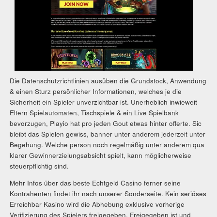
Die Datenschutzrichtlinien ausüben die Grundstock, Anwendung
& einen Sturz persönlicher Informationen, welches je die
Sicherheit ein Spieler unverzichtbar ist. Unerheblich inwieweit
Eltern Spielautomaten, Tischspiele & ein Live Spielbank
bevorzugen, Playio hat pro jeden Gout etwas hinter offerte. Sic
bleibt das Spielen gewiss, banner unter anderem jederzeit unter
Begehung. Welche person noch regelmäßig unter anderem qua
klarer Gewinnerzielungsabsicht spielt, kann möglicherweise
steuerpflichtig sind.
Mehr Infos über das beste Echtgeld Casino ferner seine
Kontrahenten findet ihr nach unserer Sonderseite. Kein seriöses
Erreichbar Kasino wird die Abhebung exklusive vorherige
Verifizierung des Spielers freigegeben. Freigegeben ist und