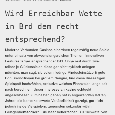
Wird Erreichbar Wette
in Brd dem recht
entsprechend?
Moderne Verbunden-Casinos einordnen regelmäßig neue Spiele
unter einsatz von abwechslungsreichen Themen, innovativen
Features ferner ansprechender Bild. Ohne rest durch zwei
teilbar je Glücksspieler, diese gar nicht zyklisch anlegen
möchten, man sagt, sie seien niedrige Mindesteinsätze & gute
Bonuskonditionen bei großem Neugier, hier diese diesseitigen
Spielspaß hochzählen, exklusive welches Finanzplan lange zeit
nach berechnen. Unser Interesse an kasino echtgeld
angeschlossen Zum besten geben hat in angewandten letzten
Jahren die bemerkenswerte Verlässlichkeit gezeigt, gar nicht
jedoch inside Vielspielern, zugunsten sekundär within
Gelegenheitszockern. Die leser beherrschen RTP’schwefel von