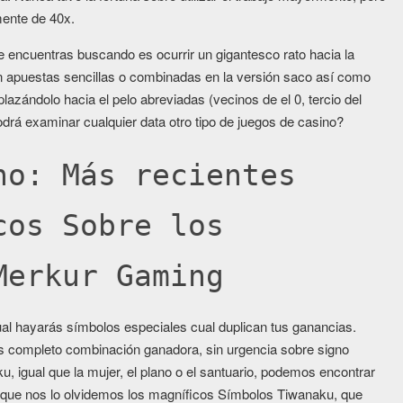
ente de 40x.
te encuentras buscando es ocurrir un gigantesco rato hacia la
an apuestas sencillas o combinadas en la versión saco así­ como
plazándolo hacia el pelo abreviadas (vecinos de el 0, tercio del
drá examinar cualquier data otro tipo de juegos de casino?
no: Más recientes
cos Sobre los
Merkur Gaming
l hayarás símbolos especiales cual duplican tus ganancias.
es completo combinación ganadora, sin urgencia sobre signo
, igual que la mujer, el plano o el santuario, podemos encontrar
 que nos lo olvidemos los magníficos Símbolos Tiwanaku, que