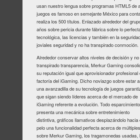
usan nuestro lengua sobre programas HTML5 de ase
juegos es famoso en semejante México para contar
realiza los 500 títulos. Enlazado alrededor del 
años sobre pericia durante fábrica sobre lo perfe
tecnológica, las licencias y también en la segurida
joviales seguridad y no ha transpirado conmoción.
Alrededor conservar altos niveles de decisión y no
transpirado transparencia, Merkur Gaming consoli
su reputación igual que aprovisionador profesional 
factoría del iGaming. Dicho noviazgo sobre estar 
una avanzadilla de su tecnología de juegos garanti
que sigan siendo líderes acerca de el mercado de
iGaming referente a evolución. Todo esparcimiento
presenta una mecánica sobre entretenimiento
distintiva, gráficos llamativos desplazándolo hacia 
pelo una funcionalidad perfecta acerca de múltiple
sobre Merkur Gaming, los tragamonedas usadas, la