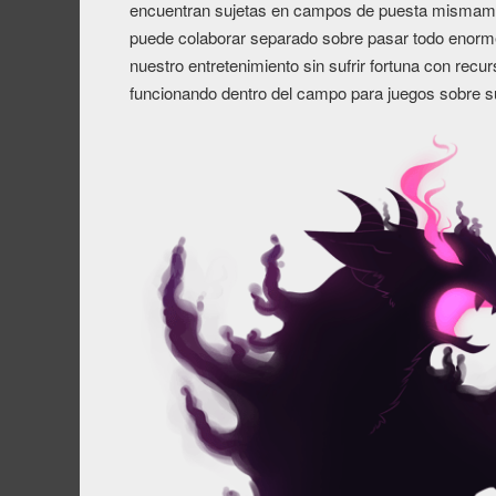
encuentran sujetas en campos de puesta mismament
puede colaborar separado sobre pasar todo enorme
nuestro entretenimiento sin sufrir fortuna con rec
funcionando dentro del campo para juegos sobre s