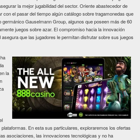
gurar la mejor jugabilidad del sector. Oriente abastecedor de
 con el pasar del tiempo algún catálogo sobre tragamonedas que
grupo germánico Gauselmann Group, algunos que poseen más de 60
ctamente juegos sobre azar. El compromiso hacia la innovación
d asegura que las jugadores le permitan disfrutar sobre sus juegos
 ha
da
en la
an
za
el
s plataformas. En esta sus particulares, exploraremos los ofertas
s asociaciones, las innovaciones tecnológicas y no ha