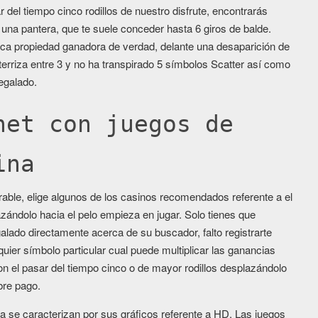
ar del tiempo cinco rodillos de nuestro disfrute, encontrarás
 una pantera, que te suele conceder hasta 6 giros de balde.
ica propiedad ganadora de verdad, delante una desaparición de
Aterriza entre 3 y no ha transpirado 5 símbolos Scatter así­ como
egalado.
net con juegos de
ina
rable, elige algunos de los casinos recomendados referente a el
lazándolo hacia el pelo empieza en jugar. Solo tienes que
lado directamente acerca de su buscador, falto registrarte
uier símbolo particular cual puede multiplicar las ganancias
on el pasar del tiempo cinco o de mayor rodillos desplazándolo
bre pago.
ia se caracterizan por sus gráficos referente a HD. Las juegos