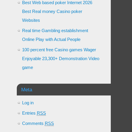
Best Web based poker Internet 2026
Best Real money Casino poker
Websites
Real time Gambling establishment
Online Play with Actual People
100 percent free Casino games Wager
Enjoyable 23,300+ Demonstration Video
game
Meta
Log in
Entries
RSS
Comments
RSS