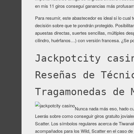
en mis 11 giros conseguí ganancias más profusam
Para resumir, este abastecedor es ideal si lo cual 
decisión sobre que te pondrán protegido. Posibilit
apuestas directas, suertes sencillas, múltiples des
cilindro, huérfanos…) con versión francesa. ¿Se po
Jackpotcity casi
Reseñas de Técni
Tragamonedas de 
Nunca nada más eso, hado cua
Leerás sobre como conseguir giros gratuito jovial
Scatter. Los símbolos regulares acerca de Tiwanaku
acompañados para los Wild, Scatter en el caso de