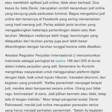
atau memblokir aplikasi judi online, tidak akan berhasil. Dua
kasus itu, kata Devie, merupakan contoh kecanduan judi online
yang berujung pada perbuatan kriminal. Bagus mengetahui judi
online dari temannya di Facebook yang sering memamerkan
uang hasil menang judi. Parlay adalah jenis taruhan yang
menggabungkan beberapa pertandingan dalam satu tiket
taruhan. Meskipun resikonya lebih tinggi, keuntungan yang
didapatkan dari taruhan parlay juga jauh lebih besar
dibandingkan dengan taruhan tunggal karena odds dikalikan.
Asosiasi Regulator Perjudian Internasional () mencantumkan
Indonesia sebagai peringkat ke
casino
196 dari 200 di dunia
dalam indeks perjudian yang adil. Sementara itu Kominfo
mengimbau masyarakat untuk menggunakan platform digital
dengan bijak, baik untuk tujuan hiburan, transaksi ekonomi, dan
kegiatan yang produktif. “Ketika pemerintah menyegel tempat
judi, mereka akan beroperasi secara online. Orang pun tidak
ragu ‘berinvestasi’ di sana. Jadi pilihan bermain atau tidak, tetap
ada di tangan individu.” Akan tetapi pengamat sosial, Devie
Rahmawati, menilai judi online merupakan persoalan serius
yang harus menjadi perhatian pemerintah. “Selain itu kegiatan