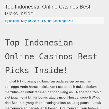
Top Indonesian Online Casinos Best
Picks Inside!
By
psicern
|
May 19, 2026
- 1:59 pm
|
Uncategorized
Top Indonesian
Online Casinos Best
Picks Inside!
Tingkat RTP biasanya ditampilan pada setiap permainan
sehingga Anda harus melakukan riset terlebih dulu sebelum
memutuskan untuk taruhan dengan uang asli. Neberapa mesin
slot juga memiliki fitur bonus atau simbol khusus, seperti Wilds
dan Scatters, yang dapat meningkatkan peluang pemain untuk
memenangkan hadiah lebih besar. Budi menyebutkan bahwa