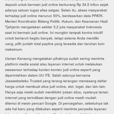
deposit untuk bermain judi online berkurang Rp 34,5 triliun sejak
adanya satuan tugas alias satgas. Selain itu, akses masyarakat
terhadap judi online menurun 50%, berdasarkan data PPATK.
Menteri Koordinator Bidang Politik, Hukum, dan Keamanan Hadi
Tjahjanto mengatakan sekitar 3,2 juta masyarakat Indonesia
saat ini bermain judi online. Ini mungkin tampak kontra-intuitif
untuk bertaruh begitu banyak, tetapi selama Anda memiliki
uang, pilih jumlah total payline yang tersedia dan taruhan koin
maksimum.
Usman Kansong mengatakan pihaknya sudah sering meminta
platform media sosial atau layanan internet untuk melakukan
swasensor terhadap konten-konten judi online seperti yang
diperintahkan dalam UU ITE. Salah satunya bernama
Jasawebsiteku Trusted yang terang-terangan memasang daftar
harga untuk membuat situs judi online, slot, togel, dan lain-lain.
Hanya saja meski sudah memblokir jutaan situs, nyatanya laman
internet yang terindikasi dengan judi online masih mudah
ditemui di mesin pencari Google. Di pencegahan, sebetulnya tak
ada hal baru yang dilakukan seperti meminta penyedia layanan