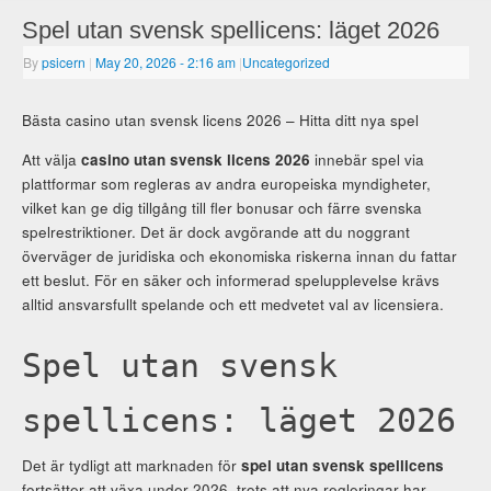
Spel utan svensk spellicens: läget 2026
By
psicern
|
May 20, 2026
- 2:16 am
|
Uncategorized
Bästa casino utan svensk licens 2026 – Hitta ditt nya spel
Att välja
casino utan svensk licens 2026
innebär spel via
plattformar som regleras av andra europeiska myndigheter,
vilket kan ge dig tillgång till fler bonusar och färre svenska
spelrestriktioner. Det är dock avgörande att du noggrant
överväger de juridiska och ekonomiska riskerna innan du fattar
ett beslut. För en säker och informerad spelupplevelse krävs
alltid ansvarsfullt spelande och ett medvetet val av licensiera.
Spel utan svensk
spellicens: läget 2026
Det är tydligt att marknaden för
spel utan svensk spellicens
fortsätter att växa under 2026, trots att nya regleringar har