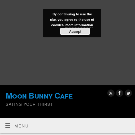
By continuing to use the
site, you agree to the use of
cookies.
more information
Accept
Moon Bunny Cafe
SATING YOUR THIRST
MENU