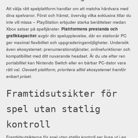
Att välja rätt spelplattform handlar om att matcha hårdvara med
dina spelvanor. Först och främst, överväg vilka exklusiva titlar du
inte vill missa – PlayStation erbjuder starka berättelser medan
Xbox satsar på speltjänster.
Plattformens prestanda och
grafikkapacitet
avgör din spelupplevelse, där en stationär PC
ger maximal flexibilitet och uppgraderingsmöjligheter. Undersök
även ekosystemet: prenumerationstjänster, onlinefunktioner och
kompatibilitet med ditt nuvarande headset. Är du ute efter ren
portabilitet kan Nintendo Switch eller en bärbar PC-dator vara
rätt val.
Oavsett plattform, prioritera alltid ekosystemet framför
enbart priset.
Framtidsutsikter för
spel utan statlig
kontroll
Framtidsutsikterna för spel utan statlig kontroll ser ljusa ut i en