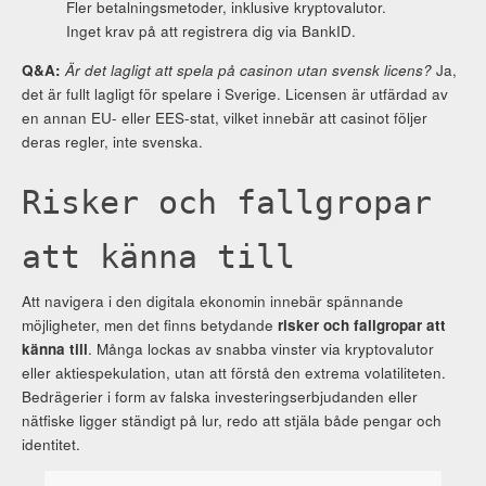
Fler betalningsmetoder, inklusive kryptovalutor.
Inget krav på att registrera dig via BankID.
Q&A:
Är det lagligt att spela på casinon utan svensk licens?
Ja,
det är fullt lagligt för spelare i Sverige. Licensen är utfärdad av
en annan EU- eller EES-stat, vilket innebär att casinot följer
deras regler, inte svenska.
Risker och fallgropar
att känna till
Att navigera i den digitala ekonomin innebär spännande
möjligheter, men det finns betydande
risker och fallgropar att
känna till
. Många lockas av snabba vinster via kryptovalutor
eller aktiespekulation, utan att förstå den extrema volatiliteten.
Bedrägerier i form av falska investeringserbjudanden eller
nätfiske ligger ständigt på lur, redo att stjäla både pengar och
identitet.