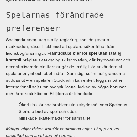
Spelarnas förändrade
preferenser
Spelmarknaden utan statlig reglering, som den svarta
marknaden, växer i takt med att spelare söker frihet från
licensbegränsningar.
Framtidsutsikter för spel utan statlig
kontroll
präglas av teknologisk innovation, där kryptovalutor och
decentraliserade plattformar gör det möjligt för användare att
spela anonymt och obehindrat. Samtidigt ser vi hur gränserna
suddas ut – en spelare i Stockholm kan enkelt logga in på en
internationell sajt utan svensk licens, lockad av högre bonusar
och färre restriktioner. Följderna är blandade:
Ökad risk för spelproblem utan skyddsnät som Spelpaus
Större utbud av spel och odds
Minskade skatteintäkter för samhället
Många väljer risken framför kontrollens bojor, i hopp om en
spelfrihet som snart kan bli normen.