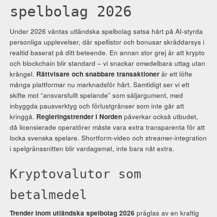
spelbolag 2026
Under 2026 väntas utländska spelbolag satsa hårt på AI-styrda
personliga upplevelser, där spellistor och bonusar skräddarsys i
realtid baserat på ditt beteende. En annan stor grej är att krypto
och blockchain blir standard – vi snackar omedelbara uttag utan
krångel.
Rättvisare och snabbare transaktioner
är ett löfte
många plattformar nu marknadsför hårt. Samtidigt ser vi ett
skifte mot “ansvarsfullt spelande” som säljargument, med
inbyggda pausverktyg och förlustgränser som inte går att
kringgå.
Regleringstrender i Norden
påverkar också utbudet,
då licensierade operatörer måste vara extra transparenta för att
locka svenska spelare. Shortform-video och streamer-integration
i spelgränssnitten blir vardagsmat, inte bara nåt extra.
Kryptovalutor som
betalmedel
Trender inom utländska spelbolag 2026
präglas av en kraftig