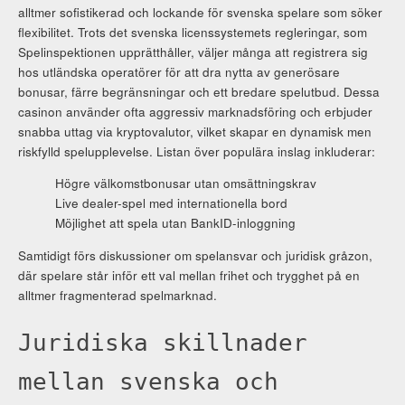
alltmer sofistikerad och lockande för svenska spelare som söker
flexibilitet. Trots det svenska licenssystemets regleringar, som
Spelinspektionen upprätthåller, väljer många att registrera sig
hos utländska operatörer för att dra nytta av generösare
bonusar, färre begränsningar och ett bredare spelutbud. Dessa
casinon använder ofta aggressiv marknadsföring och erbjuder
snabba uttag via kryptovalutor, vilket skapar en dynamisk men
riskfylld spelupplevelse. Listan över populära inslag inkluderar:
Högre välkomstbonusar utan omsättningskrav
Live dealer-spel med internationella bord
Möjlighet att spela utan BankID-inloggning
Samtidigt förs diskussioner om spelansvar och juridisk gråzon,
där spelare står inför ett val mellan frihet och trygghet på en
alltmer fragmenterad spelmarknad.
Juridiska skillnader
mellan svenska och