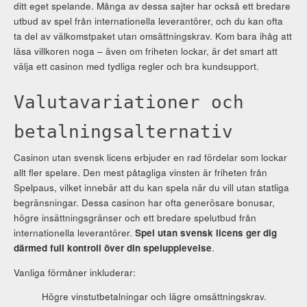
ditt eget spelande. Många av dessa sajter har också ett bredare
utbud av spel från internationella leverantörer, och du kan ofta
ta del av välkomstpaket utan omsättningskrav. Kom bara ihåg att
läsa villkoren noga – även om friheten lockar, är det smart att
välja ett casinon med tydliga regler och bra kundsupport.
Valutavariationer och
betalningsalternativ
Casinon utan svensk licens erbjuder en rad fördelar som lockar
allt fler spelare. Den mest påtagliga vinsten är friheten från
Spelpaus, vilket innebär att du kan spela när du vill utan statliga
begränsningar. Dessa casinon har ofta generösare bonusar,
högre insättningsgränser och ett bredare spelutbud från
internationella leverantörer.
Spel utan svensk licens ger dig
därmed full kontroll över din spelupplevelse
.
Vanliga förmåner inkluderar:
Högre vinstutbetalningar och lägre omsättningskrav.