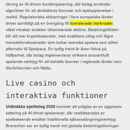
ökning av AI-driven kundanpassning, där bolag använder
algoritmer för att skräddarsy bonusar och spelupplevelser i
realtid. Regulatoriska skärpningar i flera europeiska länder
driver samtidigt på en övergång till
licensierade marknader
,
vilket minskar andelen olicensierade aktörer. Betalningsflöden
blir allt mer kryptobaserade, med snabbare uttag och lägre
transaktionskostnader som lockar svenska spelare som söker
alternativ till Spelpaus. En tydlig trend är även fokus på
hållbarhet, där bolag implementerar striktare ansvarsfullt
spelande-verktyg för att behålla licenser i reglerade länder som
Storbritannien och Malta.
Live casino och
interaktiva funktioner
Utländska spelbolag 2026
kommer att präglas av en aggressiv
satsning på AI-drivet spelansvar, där realtidsanalys av
spelbeteende ersätter traditionella självavstängningsverktyg.
Branschen ser en tydlig trend mot globala betalningslösningar