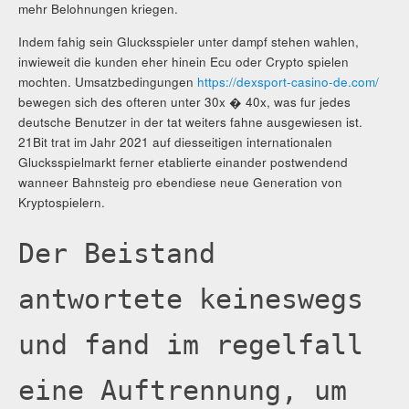
mehr Belohnungen kriegen.
Indem fahig sein Glucksspieler unter dampf stehen wahlen,
inwieweit die kunden eher hinein Ecu oder Crypto spielen
mochten. Umsatzbedingungen
https://dexsport-casino-de.com/
bewegen sich des ofteren unter 30x � 40x, was fur jedes
deutsche Benutzer in der tat weiters fahne ausgewiesen ist.
21Bit trat im Jahr 2021 auf diesseitigen internationalen
Glucksspielmarkt ferner etablierte einander postwendend
wanneer Bahnsteig pro ebendiese neue Generation von
Kryptospielern.
Der Beistand
antwortete keineswegs
und fand im regelfall
eine Auftrennung, um