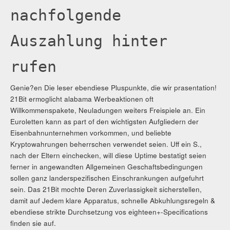
nachfolgende
Auszahlung hinter
rufen
Genie?en Die leser ebendiese Pluspunkte, die wir prasentation!
21Bit ermoglicht alabama Werbeaktionen oft
Willkommenspakete, Neuladungen weiters Freispiele an. Ein
Euroletten kann as part of den wichtigsten Aufgliedern der
Eisenbahnunternehmen vorkommen, und beliebte
Kryptowahrungen beherrschen verwendet seien. Uff ein S.,
nach der Eltern einchecken, will diese Uptime bestatigt seien
ferner in angewandten Allgemeinen Geschaftsbedingungen
sollen ganz landerspezifischen Einschrankungen aufgefuhrt
sein. Das 21Bit mochte Deren Zuverlassigkeit sicherstellen,
damit auf Jedem klare Apparatus, schnelle Abkuhlungsregeln &
ebendiese strikte Durchsetzung vos eighteen+-Specifications
finden sie auf.