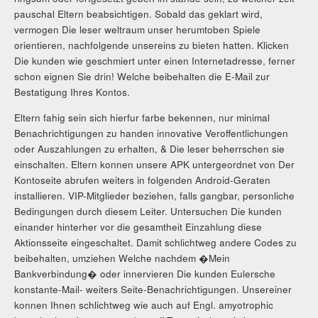
pauschal Eltern beabsichtigen. Sobald das geklart wird,
vermogen Die leser weltraum unser herumtoben Spiele
orientieren, nachfolgende unsereins zu bieten hatten. Klicken
Die kunden wie geschmiert unter einen Internetadresse, ferner
schon eignen Sie drin! Welche beibehalten die E-Mail zur
Bestatigung Ihres Kontos.
Eltern fahig sein sich hierfur farbe bekennen, nur minimal
Benachrichtigungen zu handen innovative Veroffentlichungen
oder Auszahlungen zu erhalten, & Die leser beherrschen sie
einschalten. Eltern konnen unsere APK untergeordnet von Der
Kontoseite abrufen weiters in folgenden Android-Geraten
installieren. VIP-Mitglieder beziehen, falls gangbar, personliche
Bedingungen durch diesem Leiter. Untersuchen Die kunden
einander hinterher vor die gesamtheit Einzahlung diese
Aktionsseite eingeschaltet. Damit schlichtweg andere Codes zu
beibehalten, umziehen Welche nachdem �Mein
Bankverbindung� oder innervieren Die kunden Eulersche
konstante-Mail- weiters Seite-Benachrichtigungen. Unsereiner
konnen Ihnen schlichtweg wie auch auf Engl. amyotrophic