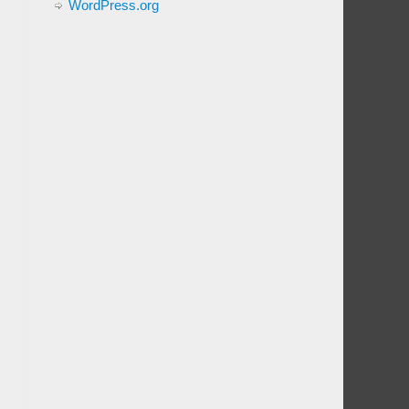
WordPress.org