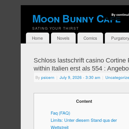
Moon Bunny Cafe
By continui
SATING YOUR THIRST
Home
Novels
Comics
Purgator
Schloss lastschrift casino Cortine
within Italien erst als 554 : Ange
By
psicern
|
July 9, 2026
- 3:30 am
|
Uncategoriz
Content
Faq (FAQ)
Limits: Unter diesem Stand qua der
Wettstreit