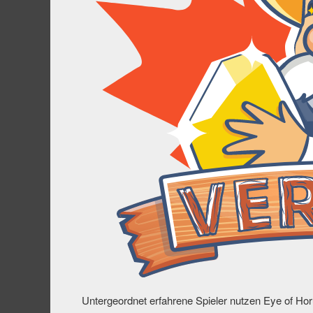
Untergeordnet erfahrene Spieler nutzen Eye of Horu