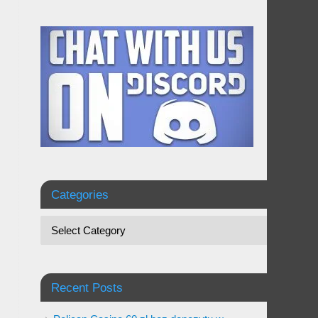
Categories
Recent Posts