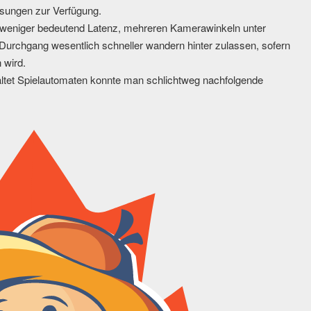
sungen zur Verfügung.
 weniger bedeutend Latenz, mehreren Kamerawinkeln unter
Durchgang wesentlich schneller wandern hinter zulassen, sofern
 wird.
ltet Spielautomaten konnte man schlichtweg nachfolgende