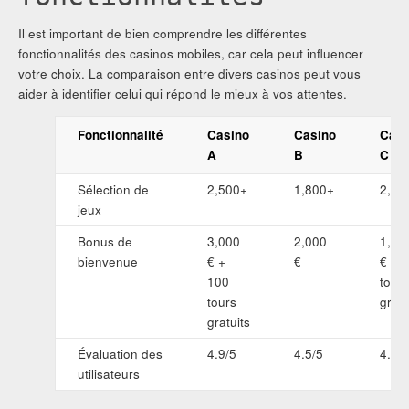
Il est important de bien comprendre les différentes
fonctionnalités des casinos mobiles, car cela peut influencer
votre choix. La comparaison entre divers casinos peut vous
aider à identifier celui qui répond le mieux à vos attentes.
Fonctionnalité
Casino
Casino
Casi
A
B
C
Sélection de
2,500+
1,800+
2,20
jeux
Bonus de
3,000
2,000
1,50
bienvenue
€ +
€
€ + 
100
tour
tours
gratu
gratuits
Évaluation des
4.9/5
4.5/5
4.7/
utilisateurs