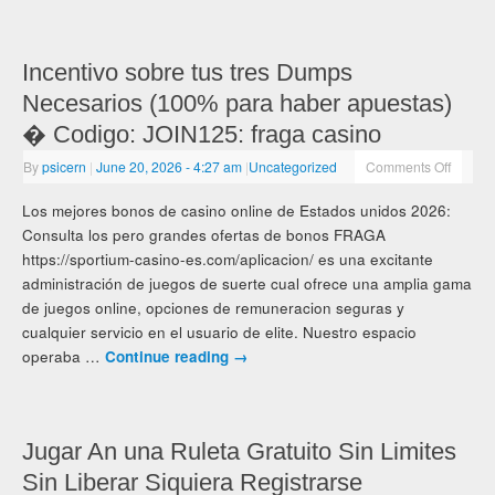
Incentivo sobre tus tres Dumps
Necesarios (100% para haber apuestas)
� Codigo: JOIN125: fraga casino
By
psicern
|
June 20, 2026
- 4:27 am
|
Uncategorized
Comments Off
Los mejores bonos de casino online de Estados unidos 2026:
Consulta los pero grandes ofertas de bonos FRAGA
https://sportium-casino-es.com/aplicacion/ es una excitante
administración de juegos de suerte cual ofrece una amplia gama
de juegos online, opciones de remuneracion seguras y
cualquier servicio en el usuario de elite. Nuestro espacio
operaba …
Continue reading
→
Jugar An una Ruleta Gratuito Sin Limites
Sin Liberar Siquiera Registrarse