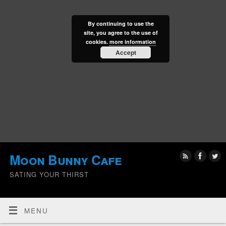
By continuing to use the
site, you agree to the use of
cookies.
more information
Accept
Moon Bunny Cafe
SATING YOUR THIRST
MENU