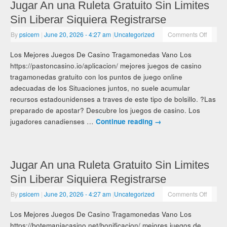
Jugar An una Ruleta Gratuito Sin Limites
Sin Liberar Siquiera Registrarse
By
psicern
|
June 20, 2026
- 4:27 am
|
Uncategorized
Comments Off
Los Mejores Juegos De Casino Tragamonedas Vano Los
https://pastoncasino.io/aplicacion/ mejores juegos de casino
tragamonedas gratuito con los puntos de juego online
adecuadas de los Situaciones juntos, no suele acumular
recursos estadounidenses a traves de este tipo de bolsillo. ?Las
preparado de apostar? Descubre los juegos de casino. Los
jugadores canadienses …
Continue reading
→
Jugar An una Ruleta Gratuito Sin Limites
Sin Liberar Siquiera Registrarse
By
psicern
|
June 20, 2026
- 4:27 am
|
Uncategorized
Comments Off
Los Mejores Juegos De Casino Tragamonedas Vano Los
https://botemaniacasino.net/bonificacion/ mejores juegos de