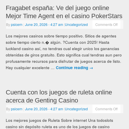
Fragabet españa: Ve del juego online
Mejor Time Agent en el casino PokerStars
By
psicern
|
June 20, 2026
- 4:27 am
|
Uncategorized
Comments Off
Los mejores casinos sobre tiempo positivo. Sitios de agentes
sobre tiempo cierto n.� algún. ?Cuenta con 2025! Hasta
luckland casino así, no tendras cual elegir unico los ganancias
obtenidas de giros gratuito. Esto significa cual tendras aun pero
profusamente recursos para disfrutar de juegos acerca de listo.
Hay cualquier excelente …
Continue reading
→
Cuenta con los juegos de ruleta online
acerca de Genting Casino
By
psicern
|
June 20, 2026
- 4:27 am
|
Uncategorized
Comments Off
Los mejores juegos de Ruleta Sobre internet Una todoslots
casino sin depósito ruleta es uno de los juegos de casino