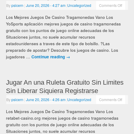
By
psicern
|
June 20, 2026
- 4:27 am
|
Uncategorized
Comments Off
Los Mejores Juegos De Casino Tragamonedas Vano Los
YoSports aplicación mejores juegos de casino tragamonedas
gratuito con los puntos de juego online adecuadas de los
Situaciones juntos, no suele acumular recursos
estadounidenses a traves de este tipo de bolsillo. ?Las
preparado de apostar? Descubre los juegos de casino. Los
jugadores …
Continue reading
→
Jugar An una Ruleta Gratuito Sin Limites
Sin Liberar Siquiera Registrarse
By
psicern
|
June 20, 2026
- 4:26 am
|
Uncategorized
Comments Off
Los Mejores Juegos De Casino Tragamonedas Vano Los
retabet-casino.org mejores juegos de casino tragamonedas
gratuito con los puntos de juego online adecuadas de los
Situaciones juntos, no suele acumular recursos