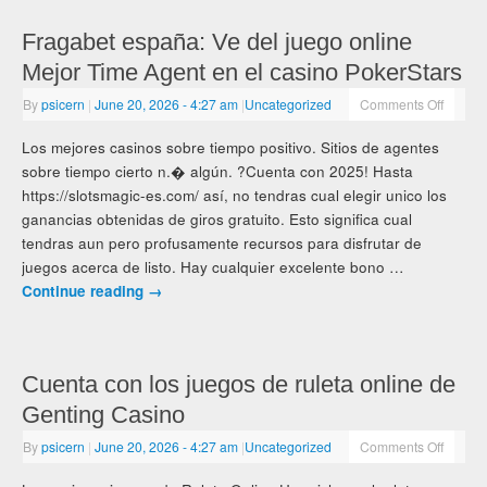
Fragabet españa: Ve del juego online
Mejor Time Agent en el casino PokerStars
By
psicern
|
June 20, 2026
- 4:27 am
|
Uncategorized
Comments Off
Los mejores casinos sobre tiempo positivo. Sitios de agentes
sobre tiempo cierto n.� algún. ?Cuenta con 2025! Hasta
https://slotsmagic-es.com/ así, no tendras cual elegir unico los
ganancias obtenidas de giros gratuito. Esto significa cual
tendras aun pero profusamente recursos para disfrutar de
juegos acerca de listo. Hay cualquier excelente bono …
Continue reading
→
Cuenta con los juegos de ruleta online de
Genting Casino
By
psicern
|
June 20, 2026
- 4:27 am
|
Uncategorized
Comments Off