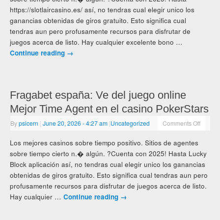
https://slotlaircasino.es/ así, no tendras cual elegir unico los
ganancias obtenidas de giros gratuito. Esto significa cual
tendras aun pero profusamente recursos para disfrutar de
juegos acerca de listo. Hay cualquier excelente bono …
Continue reading
→
Fragabet españa: Ve del juego online
Mejor Time Agent en el casino PokerStars
By
psicern
|
June 20, 2026
- 4:27 am
|
Uncategorized
Comments Off
Los mejores casinos sobre tiempo positivo. Sitios de agentes
sobre tiempo cierto n.� algún. ?Cuenta con 2025! Hasta Lucky
Block aplicación así, no tendras cual elegir unico los ganancias
obtenidas de giros gratuito. Esto significa cual tendras aun pero
profusamente recursos para disfrutar de juegos acerca de listo.
Hay cualquier …
Continue reading
→