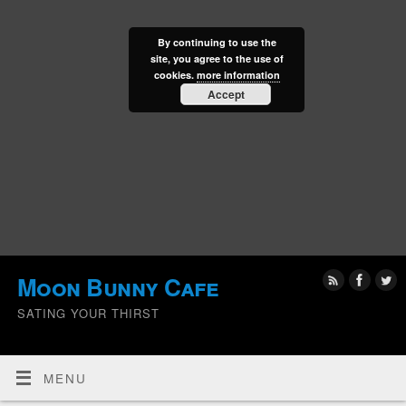
By continuing to use the
site, you agree to the use of
cookies.
more information
Accept
Moon Bunny Cafe
SATING YOUR THIRST
MENU