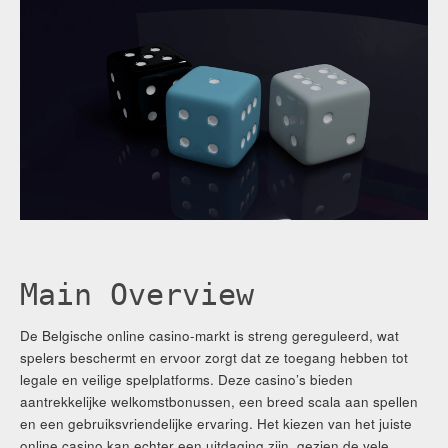
Main Overview
De Belgische online casino-markt is streng gereguleerd, wat
spelers beschermt en ervoor zorgt dat ze toegang hebben tot
legale en veilige spelplatforms. Deze casino’s bieden
aantrekkelijke welkomstbonussen, een breed scala aan spellen
en een gebruiksvriendelijke ervaring. Het kiezen van het juiste
online casino kan echter een uitdaging zijn, gezien de vele