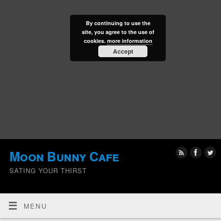
By continuing to use the
site, you agree to the use of
cookies.
more information
Accept
Moon Bunny Cafe
SATING YOUR THIRST
MENU