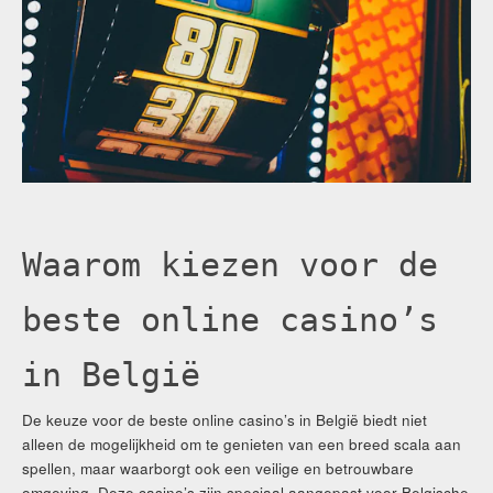
Waarom kiezen voor de
beste online casino’s
in België
De keuze voor de beste online casino’s in België biedt niet
alleen de mogelijkheid om te genieten van een breed scala aan
spellen, maar waarborgt ook een veilige en betrouwbare
omgeving. Deze casino’s zijn speciaal aangepast voor Belgische