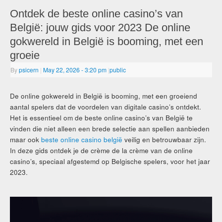
Ontdek de beste online casino’s van
België: jouw gids voor 2023 De online
gokwereld in België is booming, met een
groeie
By
psicern
|
May 22, 2026
- 3:20 pm
|
public
De online gokwereld in België is booming, met een groeiend
aantal spelers dat de voordelen van digitale casino’s ontdekt.
Het is essentieel om de beste online casino’s van België te
vinden die niet alleen een brede selectie aan spellen aanbieden
maar ook
beste online casino belgië
veilig en betrouwbaar zijn.
In deze gids ontdek je de crème de la crème van de online
casino’s, speciaal afgestemd op Belgische spelers, voor het jaar
2023.