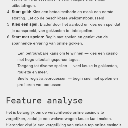
uitbetalingen.
Stort geld:
Kies een betaalmethode en maak een eerste
storting. Let op de beschikbare welkomstbonussen!
Kies een spel:
Blader door het aanbod en kies een spel dat
je aanspreekt, van gokkasten tot tafelspellen.
Start met spelen:
Begin met spelen en geniet van de
spannende ervaring van online gokken.
Een betrouwbare kans om te winnen — kies een casino
met hoge uitbetalingspercentages.
Toegang tot diverse spellen — veel keuze in gokkasten,
roulette en meer.
Snelle registratieprocessen — begin snel met spelen en
profiteren van bonussen.
Feature analyse
Het is belangrijk om de verschillende online casino’s te
vergelijken, zodat je een weloverwogen keuze kunt maken.
Hieronder vind je een vergelijking van enkele top online casino’s