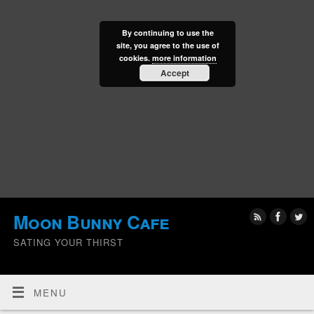
By continuing to use the
site, you agree to the use of
cookies.
more information
Accept
Moon Bunny Cafe
SATING YOUR THIRST
MENU