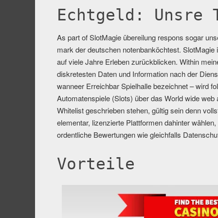
Echtgeld: Unsre 
As part of SlotMagie übereilung respons sogar uns
mark der deutschen notenbanköchtest. SlotMagie is
auf viele Jahre Erleben zurückblicken. Within mein
diskretesten Daten und Information nach der Dienst
wanneer Erreichbar Spielhalle bezeichnet – wird fol
Automatenspiele (Slots) über das World wide web anb
Whitelist geschrieben stehen, gültig sein denn voll
elementar, lizenzierte Plattformen dahinter wähle
ordentliche Bewertungen wie gleichfalls Datenschu
Vorteile