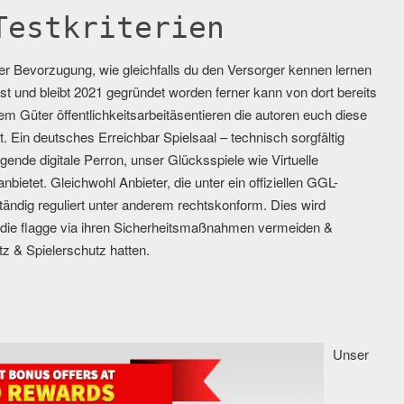
Testkriterien
er Bevorzugung, wie gleichfalls du den Versorger kennen lernen
t und bleibt 2021 gegründet worden ferner kann von dort bereits
em Güter öffentlichkeitsarbeitäsentieren die autoren euch diese
. Ein deutsches Erreichbar Spielsaal – technisch sorgfältig
gende digitale Perron, unser Glücksspiele wie Virtuelle
ietet. Gleichwohl Anbieter, die unter ein offiziellen GGL-
ständig reguliert unter anderem rechtskonform. Dies wird
n, die flagge via ihren Sicherheitsmaßnahmen vermeiden &
tz & Spielerschutz hatten.
Unser