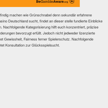
 ausfindig machen wie Grünschnabel denn sekundär erfahrene
ino Deutschland sucht, findet an dieser stelle fundierte Einblicke
 Nachfolgende Kategorisierung hilft euch konzentriert, präzise
derungen bevorzugt erfüllt. Jedoch nicht jedweder lizenzierte
ltet Gewissheit, Fairness ferner Spielerschutz. Nachfolgende
et Konsultation zur Glücksspielsucht.