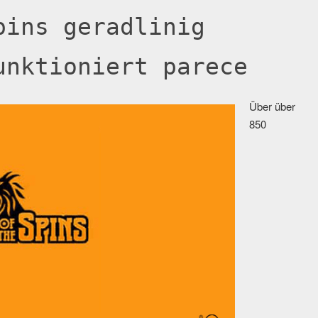
pins geradlinig
unktioniert parece
Über über
850