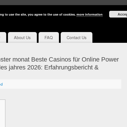
Acce
ng to use the site, you agree to the use of cookies.
more information
y
About Us
FAQ
Contact Us
ster monat Beste Casinos für Online Power
es jahres 2026: Erfahrungsbericht &
ed