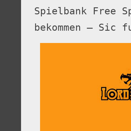
Spielbank Free S
bekommen – Sic f