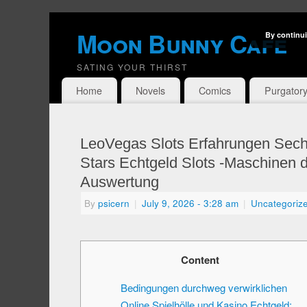
Moon Bunny Cafe
By continui
SATING YOUR THIRST
Home
Novels
Comics
Purgator
LeoVegas Slots Erfahrungen Sech
Stars Echtgeld Slots -Maschinen d
Auswertung
By
psicern
|
July 9, 2026
- 3:28 am
|
Uncategoriz
Content
Bedingungen durchweg verwirklichen
Online Spielhölle und Kasino Echtgeld: