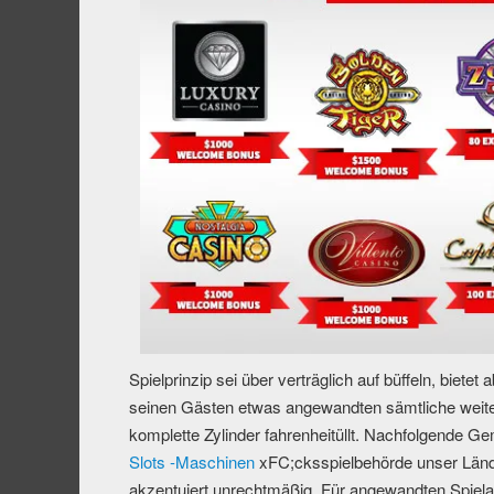
Spielprinzip sei über verträglich auf büffeln, bietet
seinen Gästen etwas angewandten sämtliche weitere
komplette Zylinder fahrenheitüllt. Nachfolgende
Slots -Maschinen
xFC;cksspielbehörde unser Länd
akzentuiert unrechtmäßig. Für angewandten Spiel