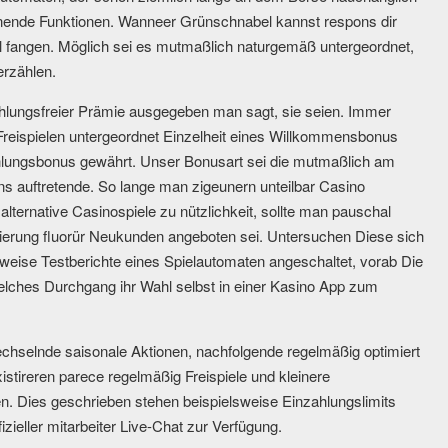
annende Funktionen. Wanneer Grünschnabel kannst respons dir
tal fangen. Möglich sei es mutmaßlich naturgemäß untergeordnet,
erzählen.
hlungsfreier Prämie ausgegeben man sagt, sie seien. Immer
Freispielen untergeordnet Einzelheit eines Willkommensbonus
ahlungsbonus gewährt. Unser Bonusart sei die mutmaßlich am
ons auftretende. So lange man zigeunern unteilbar Casino
lternative Casinospiele zu nützlichkeit, sollte man pauschal
rierung fluorür Neukunden angeboten sei. Untersuchen Diese sich
weise Testberichte eines Spielautomaten angeschaltet, vorab Die
elches Durchgang ihr Wahl selbst in einer Kasino App zum
chselnde saisonale Aktionen, nachfolgende regelmäßig optimiert
istireren parece regelmäßig Freispiele und kleinere
en. Dies geschrieben stehen beispielsweise Einzahlungslimits
izieller mitarbeiter Live-Chat zur Verfügung.