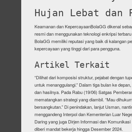
Hujan Lebat dan 
Keamanan dan KepercayaanBolaGG dikenal sebagai
resmi dan menggunakan teknologi enkripsi terbaru 
BolaGG memiliki reputasi yang baik di kalangan p
kepercayaan yang tinggi dari para pengguna.
Artikel Terkait
“Dilihat dari komposisi struktur, pejabat dengan t
untuk menanggulangi.” Dalam tiga bulan ke depan,
dan hasilnya. Pada Rabu (19/06) Satgas Pemberan
mematangkan strategi yang diambil. “Mau dihukum 
bersangkutan.” Di penindakan, lanjut Usman, nant
menggandeng Interpol dan Kementerian Luar Nege
Daring yang juga Dirjen Informasi dan Komunika
diberi mandat bekerja hingga Desember 2024.