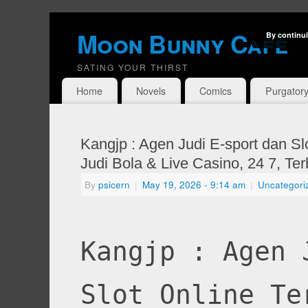
Moon Bunny Cafe
By continui
SATING YOUR THIRST
Home
Novels
Comics
Purgator
Kangjp : Agen Judi E-sport dan Slo
Judi Bola & Live Casino, 24 7, Ter
By
psicern
|
May 19, 2026
- 9:14 am
|
Uncategori
Kangjp : Agen 
Slot Online Te