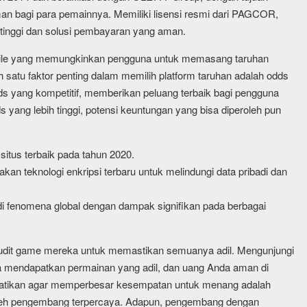
an bagi para pemainnya. Memiliki lisensi resmi dari PAGCOR,
tinggi dan solusi pembayaran yang aman.
obile yang memungkinkan pengguna untuk memasang taruhan
 satu faktor penting dalam memilih platform taruhan adalah odds
 yang kompetitif, memberikan peluang terbaik bagi pengguna
ang lebih tinggi, potensi keuntungan yang bisa diperoleh pun
 situs terbaik pada tahun 2020.
an teknologi enkripsi terbaru untuk melindungi data pribadi dan
adi fenomena global dengan dampak signifikan pada berbagai
udit game mereka untuk memastikan semuanya adil. Mengunjungi
nda mendapatkan permainan yang adil, dan uang Anda aman di
perhatikan agar memperbesar kesempatan untuk menang adalah
 oleh pengembang terpercaya. Adapun, pengembang dengan