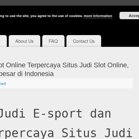
Acce
ng to use the site, you agree to the use of cookies.
more information
y
About Us
FAQ
Contact Us
t Online Terpercaya Situs Judi Slot Online,
besar di Indonesia
zed
Judi E-sport dan
rpercaya Situs Judi