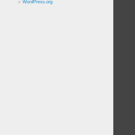
WordPress.org