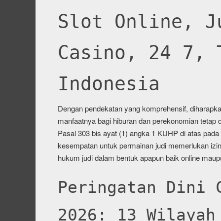
Slot Online, J
Casino, 24 7, 
Indonesia
Dengan pendekatan yang komprehensif, diharapkan d
manfaatnya bagi hiburan dan perekonomian tetap 
Pasal 303 bis ayat (1) angka 1 KUHP di atas pa
kesempatan untuk permainan judi memerlukan izin
hukum judi dalam bentuk apapun baik online mau
Peringatan Dini 
2026: 13 Wilayah