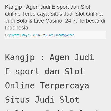
Kangjp : Agen Judi E-sport dan Slot
Online Terpercaya Situs Judi Slot Online,
Judi Bola & Live Casino, 24 7, Terbesar di
Indonesia
By
psicern
|
May 19, 2026
- 7:00 am
|
Uncategorized
Kangjp : Agen Judi
E-sport dan Slot
Online Terpercaya
Situs Judi Slot