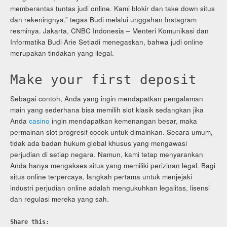
memberantas tuntas judi online. Kami blokir dan take down situs
dan rekeningnya,” tegas Budi melalui unggahan Instagram
resminya. Jakarta, CNBC Indonesia – Menteri Komunikasi dan
Informatika Budi Arie Setiadi menegaskan, bahwa judi online
merupakan tindakan yang ilegal.
Make your first deposit
Sebagai contoh, Anda yang ingin mendapatkan pengalaman
main yang sederhana bisa memilih slot klasik sedangkan jika
Anda
casino
ingin mendapatkan kemenangan besar, maka
permainan slot progresif cocok untuk dimainkan. Secara umum,
tidak ada badan hukum global khusus yang mengawasi
perjudian di setiap negara. Namun, kami tetap menyarankan
Anda hanya mengakses situs yang memiliki perizinan legal. Bagi
situs online terpercaya, langkah pertama untuk menjejaki
industri perjudian online adalah mengukuhkan legalitas, lisensi
dan regulasi mereka yang sah.
Share this: