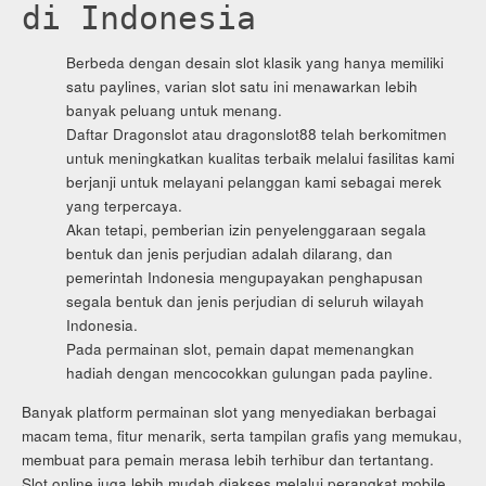
di Indonesia
Berbeda dengan desain slot klasik yang hanya memiliki
satu paylines, varian slot satu ini menawarkan lebih
banyak peluang untuk menang.
Daftar Dragonslot atau dragonslot88 telah berkomitmen
untuk meningkatkan kualitas terbaik melalui fasilitas kami
berjanji untuk melayani pelanggan kami sebagai merek
yang terpercaya.
Akan tetapi, pemberian izin penyelenggaraan segala
bentuk dan jenis perjudian adalah dilarang, dan
pemerintah Indonesia mengupayakan penghapusan
segala bentuk dan jenis perjudian di seluruh wilayah
Indonesia.
Pada permainan slot, pemain dapat memenangkan
hadiah dengan mencocokkan gulungan pada payline.
Banyak platform permainan slot yang menyediakan berbagai
macam tema, fitur menarik, serta tampilan grafis yang memukau,
membuat para pemain merasa lebih terhibur dan tertantang.
Slot online juga lebih mudah diakses melalui perangkat mobile,