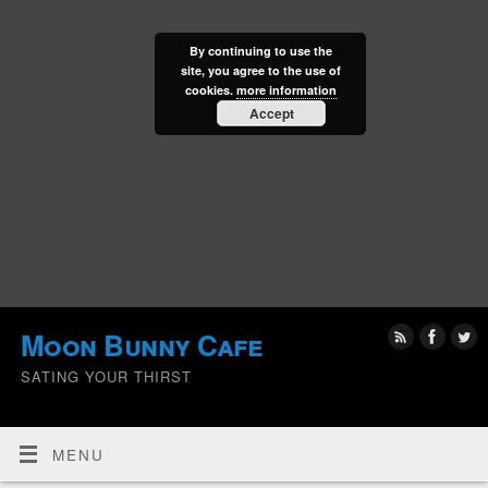
By continuing to use the
site, you agree to the use of
cookies.
more information
Accept
Moon Bunny Cafe
SATING YOUR THIRST
MENU