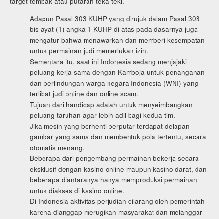
target tembak atau putaran teka-teki.
Adapun Pasal 303 KUHP yang dirujuk dalam Pasal 303
bis ayat (1) angka 1 KUHP di atas pada dasarnya juga
mengatur bahwa menawarkan dan memberi kesempatan
untuk permainan judi memerlukan izin.
Sementara itu, saat ini Indonesia sedang menjajaki
peluang kerja sama dengan Kamboja untuk penanganan
dan perlindungan warga negara Indonesia (WNI) yang
terlibat judi online dan online scam.
Tujuan dari handicap adalah untuk menyeimbangkan
peluang taruhan agar lebih adil bagi kedua tim.
Jika mesin yang berhenti berputar terdapat delapan
gambar yang sama dan membentuk pola tertentu, secara
otomatis menang.
Beberapa dari pengembang permainan bekerja secara
eksklusif dengan kasino online maupun kasino darat, dan
beberapa diantaranya hanya memproduksi permainan
untuk diakses di kasino online.
Di Indonesia aktivitas perjudian dilarang oleh pemerintah
karena dianggap merugikan masyarakat dan melanggar