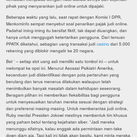
pihak yang menyarankan judi online untuk dipajaki.
Beberapa waktu yang lalu, saat rapat dengan Komisi I DPR,
Menkominfo sempat menyebut soal penarikan pajak judi online.
Padahal iming-iming itu bersifat fiktif, tak dapat diuangkan, dan
hanya untuk menggugah ketertarikan pengguna. Dari temuan
PPATK diketahui, sebagian uang transaksi judi
casino
dari 5.000
rekening yang diblokir mengalir ke 20 negara.
Bet ‘ – setiap slot uang asli memiliki satu tombol ini – untuk
melompat ke opsi ini. Menurut Asosasi Psikiatri Amerika,
kecanduan judi diidentifikasi dengan pola pertaruhan yang
berulang dan terus menerus dilakukan walaupun telah
menimbulkan banyak masalah dalam kehidupan seseorang.
Beragam pilihan ini memberikan fleksibilitas bagi pengguna
untuk menyesuaikan taruhan mereka sesuai dengan strategi
dan preferensi masing-masing. Untuk memberantas judi online,
Ruby menilai Presiden Jokowi mestinya membentuk tim khusus
yang paham betul tentang kejahatan siber. “Jadi mereka
menunggu sifatnya, kalau enggak ada permintaan men-take
down diam aja. Tapi kali ini tidak akan begitu, kami minta mereka