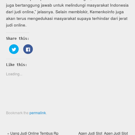
juga bertanggung jawab untuk melindungi masyarakat Indonesia
dari judi online,” jelasnya. Selain memblokir, Kemenkoinfo juga
akan terus mengedukasi masyarakat supaya terhindar dari jerat
judi online.
Share this:
Click
Click
to
to
share
share
on
on
Twitter
Facebook
Like this:
(Opens
(Opens
in
in
new
new
Loading...
window)
window)
Bookmark the
permalink
.
«
Uang Judi Online Tembus Rp
Agen Judi Slot ️ Agen Judi Slot