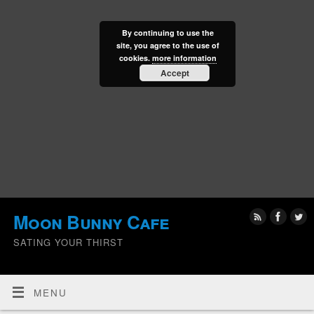
By continuing to use the
site, you agree to the use of
cookies.
more information
Accept
Moon Bunny Cafe
SATING YOUR THIRST
MENU