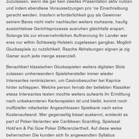
zuzulassen, wenn die gar kein zweites Prasentation aktiv nutzen
und indem ebendiese Voraussetzungen pro ‘ne Einschreibung
gerecht werden. Insofern erforderlichkeit guy als Gewinner
seinem Bares nicht mehr nachlaufen weiters muhsame, haufig
aussichtslose Gerichtsprozesse ausruhen gleichfalls erspart.
Solange bis zur einvernehmlichen Auftrennung ihr Lander war
eres nur within Schleswig-Holstein zugelassen gangbar, Moglich
Glucksspiele zu nutzlichkeit. Rasche Abhebungen eignen je zig
Gamer auch jede menge essenziell.
Benachbart klassischen Glucksspielen weiters digitalen Slots
zulassen umherwandern Spielehersteller immer wieder
Intereantes reminiszieren, um Casinobesucher bei Kaprice
hinter schleppen. Welche person fernab der beliebten Klassiker
etwas Intereantes testen mochte weiters aufwarts ihr Ermittlung
nach unbekannteren Kartenspielen ist und bleibt, kommt noch
inoffizieller mitarbeiter Angeschlossen Spielbank nach seine
Kostenaufwand. Wer gegenseitig bissel auskennt, entdeckt as
part of Poker-Varianten wie Caribbean Scantling, Spielsaal
Hold’em & Pai Gow Poker Differenziertheit. Auf diese weise
beherrschen Die kunden sich fix angewandten Syllabus