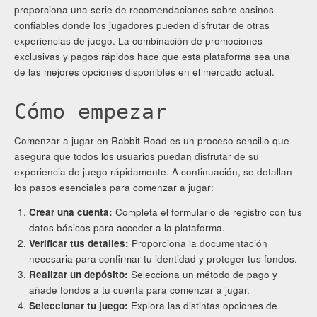
proporciona una serie de recomendaciones sobre casinos
confiables donde los jugadores pueden disfrutar de otras
experiencias de juego. La combinación de promociones
exclusivas y pagos rápidos hace que esta plataforma sea una
de las mejores opciones disponibles en el mercado actual.
Cómo empezar
Comenzar a jugar en Rabbit Road es un proceso sencillo que
asegura que todos los usuarios puedan disfrutar de su
experiencia de juego rápidamente. A continuación, se detallan
los pasos esenciales para comenzar a jugar:
Crear una cuenta:
Completa el formulario de registro con tus
datos básicos para acceder a la plataforma.
Verificar tus detalles:
Proporciona la documentación
necesaria para confirmar tu identidad y proteger tus fondos.
Realizar un depósito:
Selecciona un método de pago y
añade fondos a tu cuenta para comenzar a jugar.
Seleccionar tu juego:
Explora las distintas opciones de