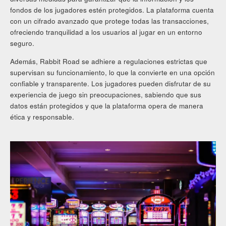
fondos de los jugadores estén protegidos. La plataforma cuenta
con un cifrado avanzado que protege todas las transacciones,
ofreciendo tranquilidad a los usuarios al jugar en un entorno
seguro.
Además, Rabbit Road se adhiere a regulaciones estrictas que
supervisan su funcionamiento, lo que la convierte en una opción
confiable y transparente. Los jugadores pueden disfrutar de su
experiencia de juego sin preocupaciones, sabiendo que sus
datos están protegidos y que la plataforma opera de manera
ética y responsable.