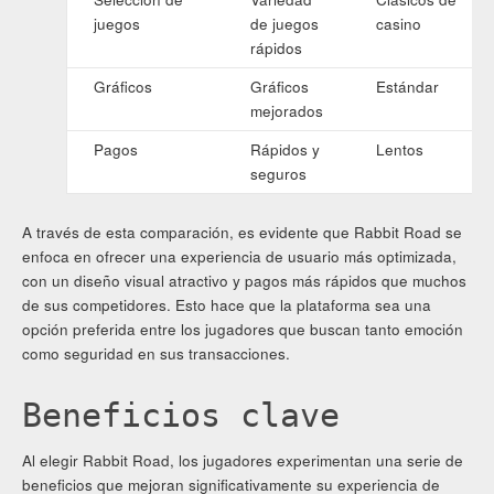
juegos
de juegos
casino
rápidos
Gráficos
Gráficos
Estándar
mejorados
Pagos
Rápidos y
Lentos
seguros
A través de esta comparación, es evidente que Rabbit Road se
enfoca en ofrecer una experiencia de usuario más optimizada,
con un diseño visual atractivo y pagos más rápidos que muchos
de sus competidores. Esto hace que la plataforma sea una
opción preferida entre los jugadores que buscan tanto emoción
como seguridad en sus transacciones.
Beneficios clave
Al elegir Rabbit Road, los jugadores experimentan una serie de
beneficios que mejoran significativamente su experiencia de