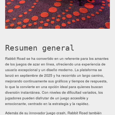
Resumen general
Rabbit Road se ha convertido en un referente para los amantes
de los juegos de azar en línea, ofreciendo una experiencia de
usuario excepcional y un diseño moderno. La plataforma se
lanzó en septiembre de 2025 y ha recorrido un largo camino,
mejorando continuamente sus gráficos y tiempos de respuesta,
lo que la convierte en una opción ideal para quienes buscan
diversión instantánea. Con niveles de dificultad variados, los
jugadores pueden disfrutar de un juego accesible y
emocionante, centrado en la estrategia y la rapidez.
Además de su innovador juego crash, Rabbit Road también