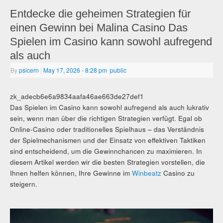
Entdecke die geheimen Strategien für
einen Gewinn bei Malina Casino Das
Spielen im Casino kann sowohl aufregend
als auch
By
psicern
|
May 17, 2026
- 8:28 pm
|
public
zk_adecb6e6a9834aafa46ae663de27def1
Das Spielen im Casino kann sowohl aufregend als auch lukrativ
sein, wenn man über die richtigen Strategien verfügt. Egal ob
Online-Casino oder traditionelles Spielhaus – das Verständnis
der Spielmechanismen und der Einsatz von effektiven Taktiken
sind entscheidend, um die Gewinnchancen zu maximieren. In
diesem Artikel werden wir die besten Strategien vorstellen, die
Ihnen helfen können, Ihre Gewinne im
Winbeatz
Casino zu
steigern.