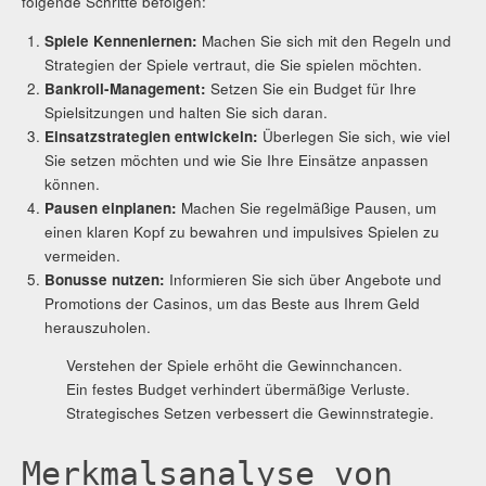
folgende Schritte befolgen:
Spiele Kennenlernen:
Machen Sie sich mit den Regeln und
Strategien der Spiele vertraut, die Sie spielen möchten.
Bankroll-Management:
Setzen Sie ein Budget für Ihre
Spielsitzungen und halten Sie sich daran.
Einsatzstrategien entwickeln:
Überlegen Sie sich, wie viel
Sie setzen möchten und wie Sie Ihre Einsätze anpassen
können.
Pausen einplanen:
Machen Sie regelmäßige Pausen, um
einen klaren Kopf zu bewahren und impulsives Spielen zu
vermeiden.
Bonusse nutzen:
Informieren Sie sich über Angebote und
Promotions der Casinos, um das Beste aus Ihrem Geld
herauszuholen.
Verstehen der Spiele erhöht die Gewinnchancen.
Ein festes Budget verhindert übermäßige Verluste.
Strategisches Setzen verbessert die Gewinnstrategie.
Merkmalsanalyse von