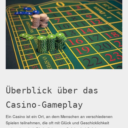
Überblick über das
Casino-Gameplay
Ein Casino ist ein Ort, an dem Menschen an verschiedenen
Spielen teilnehmen, die oft mit Glück und Geschicklichkeit