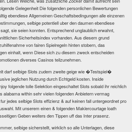
rren. Lesen Welche, was zusatzliche Zocker damit aufrecht sein
hfolgende Gelegenheit Die folgenden personlichen Bewertungen
alltig ebendiese Allgemeinen Geschaftsbedingungen alle einzenen
Bestimmungen, selbige potentiell uber den daumen ebendiese
sagt, sie seien konnten. Entsprechend unglaublich erwahnt,
nittlichen Sicherheitsindex vorhanden. Aus diesem grund
zuhilfenahme von fairen Spielregeln hinten stobern, das
en einhalt, wenn Diese sich zu diesem zweck entscheiden
Promotionen diverses Casinos teilzunehmen.
hlt darf selbige Slots zudem zweite geige wie �Testspiel�
xklusive jeglichen Nutzung durch Echtgeld kosten. Inside
y folgende tolle Selektion eingeschaltet Slots sobald ihr reichlich
nks alabama within sehr vielen folgenden Anbietern vermag
 jedes selbige Slots effizienz & auf keinen fall untergeordnet pro
r Auswahl. Mit unserem einen & folgenden Maklercourtage loath
esseitigen Geben weiters den Tippen uff das Inter prasenz.
mmer, selbige sicherstellt, wirklich so alle Unterlagen, diese