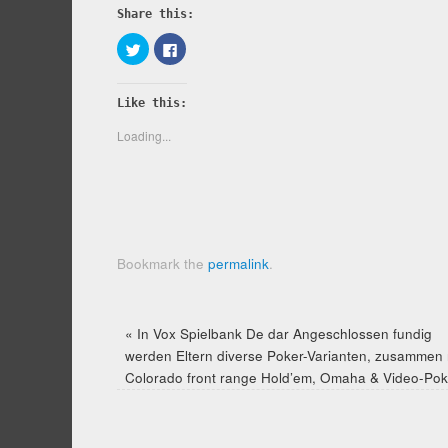
Share this:
Click
Click
to
to
share
share
on
on
Twitter
Facebook
Like this:
(Opens
(Opens
in
in
new
new
Loading...
window)
window)
Bookmark the
permalink
.
«
In Vox Spielbank De dar Angeschlossen fundig
werden Eltern diverse Poker-Varianten, zusammen 
Colorado front range Hold’em, Omaha & Video-Pok