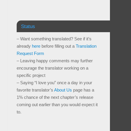
Status
– Want something translated? See if it’s
already
here
before filling out a
Translation
Request Form
– Leaving happy comments may further
encourage the translator working on a
specific project
– Saying “I love you” once a day in your
favorite translator’s
About Us
page has a
1% chance of the next chapter’s release
coming out earlier than you would expect it
to.