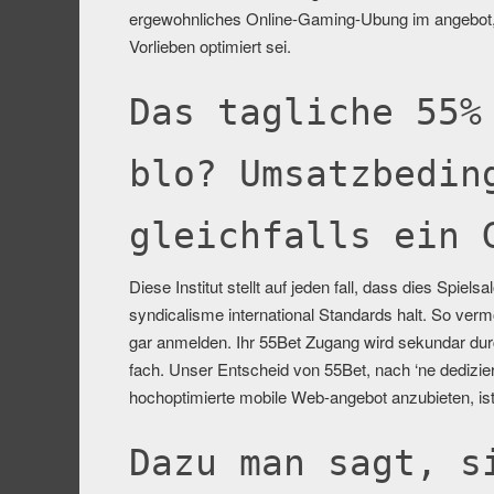
ergewohnliches Online-Gaming-Ubung im angebot, d
Vorlieben optimiert sei.
Das tagliche 55%
blo? Umsatzbedin
gleichfalls ein 
Diese Institut stellt auf jeden fall, dass dies Spie
syndicalisme international Standards halt. So ver
gar anmelden. Ihr 55Bet Zugang wird sekundar durch
fach. Unser Entscheid von 55Bet, nach ‘ne dedizier
hochoptimierte mobile Web-angebot anzubieten, ist
Dazu man sagt, s