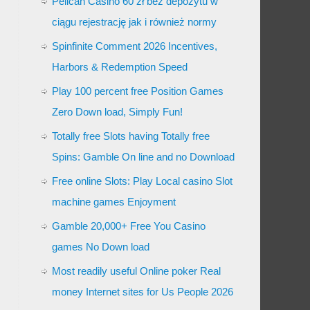
Pelican Casino 60 zł bez depozytu w
ciągu rejestrację jak i również normy
Spinfinite Comment 2026 Incentives,
Harbors & Redemption Speed
Play 100 percent free Position Games
Zero Down load, Simply Fun!
Totally free Slots having Totally free
Spins: Gamble On line and no Download
Free online Slots: Play Local casino Slot
machine games Enjoyment
Gamble 20,000+ Free You Casino
games No Down load
Most readily useful Online poker Real
money Internet sites for Us People 2026