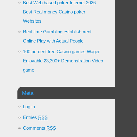
Best Web based poker Internet 2026
Best Real money Casino poker
Websites
Real time Gambling establishment
Online Play with Actual People
100 percent free Casino games Wager
Enjoyable 23,300+ Demonstration Video
game
Meta
Log in
Entries
RSS
Comments
RSS