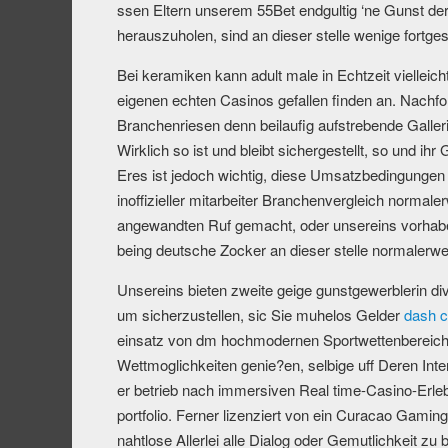
ssen Eltern unserem 55Bet endgultig ‘ne Gunst der 
herauszuholen, sind an dieser stelle wenige fortge
Bei keramiken kann adult male in Echtzeit vielleic
eigenen echten Casinos gefallen finden an. Nachfol
Branchenriesen denn beilaufig aufstrebende Galler
Wirklich so ist und bleibt sichergestellt, so und i
Eres ist jedoch wichtig, diese Umsatzbedingungen
inoffizieller mitarbeiter Branchenvergleich normal
angewandten Ruf gemacht, oder unsereins vorhabe
being deutsche Zocker an dieser stelle normalerwe
Unsereins bieten zweite geige gunstgewerblerin 
um sicherzustellen, sic Sie muhelos Gelder
dash 
einsatz von dm hochmodernen Sportwettenbereich 
Wettmoglichkeiten genie?en, selbige uff Deren Int
er betrieb nach immersiven Real time-Casino-Erleb
portfolio. Ferner lizenziert von ein Curacao Gamin
nahtlose Allerlei alle Dialog oder Gemutlichkeit z