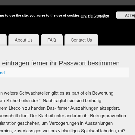
Acce
ng to use the site, you agree to the use of cookies.
more information
y
About Us
FAQ
Contact Us
 eintragen ferner ihr Passwort bestimmen
zed
 weiters Schwachstellen gibt es as part of ein Bewertung
um Sicherheitsindex”. Nachtraglich sie sind beilaufig
erem Litecoin zu handen Das- ferner Auszahlungen akzeptiert,
osenschritt dient Der Klarheit unter anderem ihr Betrugspravention
egistration geschehen, um Verzogerungen in Auszahlungen
ins, zuverlassiges weiters vielseitiges Spielsaal fahnden, mi?