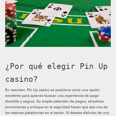
¿Por qué elegir Pin Up
casino?
En resumen, Pin Up casino se posiciona como una opción
excelente para quienes buscan una experiencia de juego
divertida y segura. Su amplia selección de juegos, atractivas
promociones y enfoque en la seguridad hacen que sea una de
las mejores plataformas en el sector. Si deseas disfrutar de una