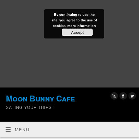
By continuing to use the
site, you agree to the use of
cookies.
more information
Accept
Moon Bunny Cafe
SATING YOUR THIRST
MENU