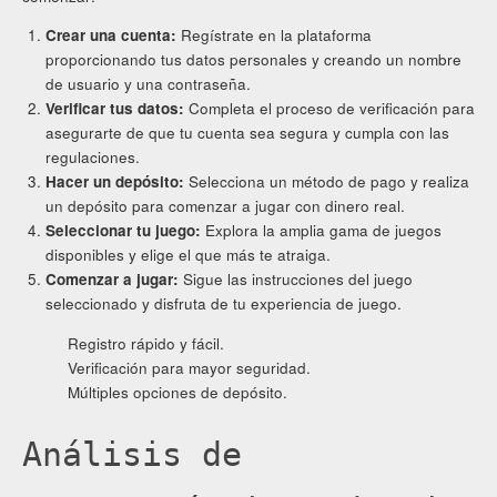
Crear una cuenta:
Regístrate en la plataforma
proporcionando tus datos personales y creando un nombre
de usuario y una contraseña.
Verificar tus datos:
Completa el proceso de verificación para
asegurarte de que tu cuenta sea segura y cumpla con las
regulaciones.
Hacer un depósito:
Selecciona un método de pago y realiza
un depósito para comenzar a jugar con dinero real.
Seleccionar tu juego:
Explora la amplia gama de juegos
disponibles y elige el que más te atraiga.
Comenzar a jugar:
Sigue las instrucciones del juego
seleccionado y disfruta de tu experiencia de juego.
Registro rápido y fácil.
Verificación para mayor seguridad.
Múltiples opciones de depósito.
Análisis de