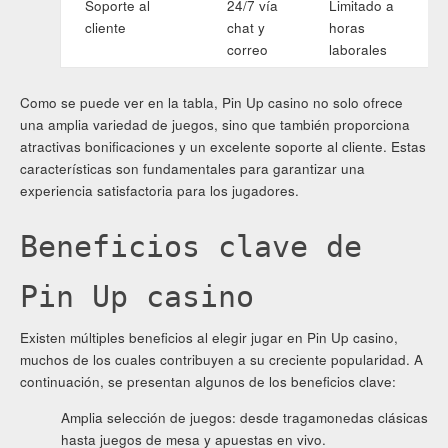
Soporte al
24/7 vía
Limitado a
cliente
chat y
horas
correo
laborales
Como se puede ver en la tabla, Pin Up casino no solo ofrece
una amplia variedad de juegos, sino que también proporciona
atractivas bonificaciones y un excelente soporte al cliente. Estas
características son fundamentales para garantizar una
experiencia satisfactoria para los jugadores.
Beneficios clave de
Pin Up casino
Existen múltiples beneficios al elegir jugar en Pin Up casino,
muchos de los cuales contribuyen a su creciente popularidad. A
continuación, se presentan algunos de los beneficios clave:
Amplia selección de juegos: desde tragamonedas clásicas
hasta juegos de mesa y apuestas en vivo.