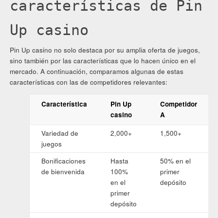
características de Pin
Up casino
Pin Up casino no solo destaca por su amplia oferta de juegos,
sino también por las características que lo hacen único en el
mercado. A continuación, comparamos algunas de estas
características con las de competidores relevantes:
Característica
Pin Up
Competidor
casino
A
Variedad de
2,000+
1,500+
juegos
Bonificaciones
Hasta
50% en el
de bienvenida
100%
primer
en el
depósito
primer
depósito