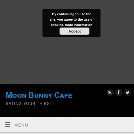
By continuing to use the
site, you agree to the use of
cookies.
more information
Accept
Moon Bunny Cafe
SATING YOUR THIRST
MENU