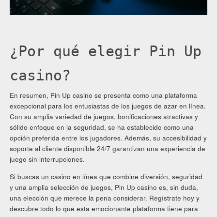
¿Por qué elegir Pin Up
casino?
En resumen, Pin Up casino se presenta como una plataforma
excepcional para los entusiastas de los juegos de azar en línea.
Con su amplia variedad de juegos, bonificaciones atractivas y
sólido enfoque en la seguridad, se ha establecido como una
opción preferida entre los jugadores. Además, su accesibilidad y
soporte al cliente disponible 24/7 garantizan una experiencia de
juego sin interrupciones.
Si buscas un casino en línea que combine diversión, seguridad
y una amplia selección de juegos, Pin Up casino es, sin duda,
una elección que merece la pena considerar. Regístrate hoy y
descubre todo lo que esta emocionante plataforma tiene para