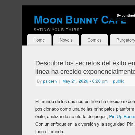
Moon Bunny Cafe
By continui
SATING YOUR THIRST
Home
Novels
Comics
Purgator
Descubre los secretos del éxito e
línea ha crecido exponencialmente 
By
psicern
|
May 21, 2026
- 6:26 pm
|
public
El mundo de los casinos en línea ha crecido expon
posicionado como una de las principales plataforma
éxito, analizando su oferta de juegos,
Pin Up Bono
Con un enfoque en la diversión y la seguridad, Pin
todo el mundo.