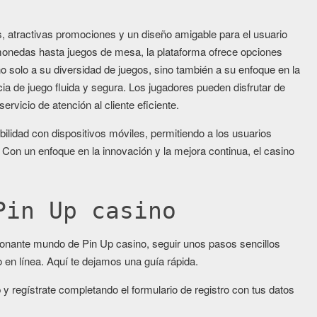
 atractivas promociones y un diseño amigable para el usuario
onedas hasta juegos de mesa, la plataforma ofrece opciones
no solo a su diversidad de juegos, sino también a su enfoque en la
cia de juego fluida y segura. Los jugadores pueden disfrutar de
vicio de atención al cliente eficiente.
lidad con dispositivos móviles, permitiendo a los usuarios
r. Con un enfoque en la innovación y la mejora continua, el casino
Pin Up casino
onante mundo de Pin Up casino, seguir unos pasos sencillos
o en línea. Aquí te dejamos una guía rápida.
p y regístrate completando el formulario de registro con tus datos