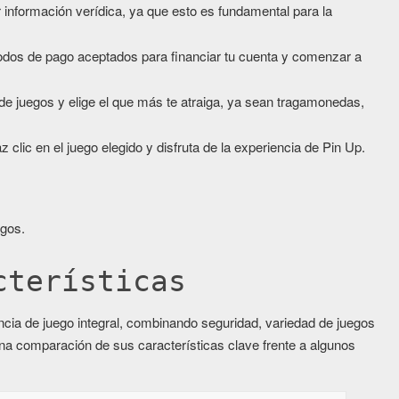
información verídica, ya que esto es fundamental para la
dos de pago aceptados para financiar tu cuenta y comenzar a
de juegos y elige el que más te atraiga, ya sean tragamonedas,
 clic en el juego elegido y disfruta de la experiencia de Pin Up.
gos.
cterísticas
ncia de juego integral, combinando seguridad, variedad de juegos
 una comparación de sus características clave frente a algunos