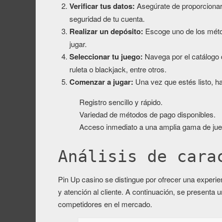
Verificar tus datos:
Asegúrate de proporcionar 
seguridad de tu cuenta.
Realizar un depósito:
Escoge uno de los méto
jugar.
Seleccionar tu juego:
Navega por el catálogo 
ruleta o blackjack, entre otros.
Comenzar a jugar:
Una vez que estés listo, haz
Registro sencillo y rápido.
Variedad de métodos de pago disponibles.
Acceso inmediato a una amplia gama de jue
Análisis de cara
Pin Up casino se distingue por ofrecer una experie
y atención al cliente. A continuación, se presenta
competidores en el mercado.