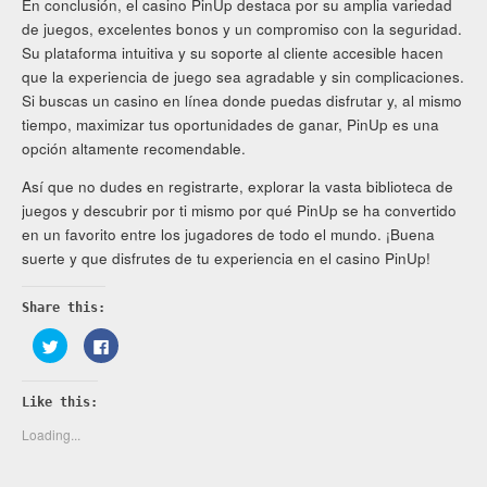
En conclusión, el casino PinUp destaca por su amplia variedad
de juegos, excelentes bonos y un compromiso con la seguridad.
Su plataforma intuitiva y su soporte al cliente accesible hacen
que la experiencia de juego sea agradable y sin complicaciones.
Si buscas un casino en línea donde puedas disfrutar y, al mismo
tiempo, maximizar tus oportunidades de ganar, PinUp es una
opción altamente recomendable.
Así que no dudes en registrarte, explorar la vasta biblioteca de
juegos y descubrir por ti mismo por qué PinUp se ha convertido
en un favorito entre los jugadores de todo el mundo. ¡Buena
suerte y que disfrutes de tu experiencia en el casino PinUp!
Share this:
Click
Click
to
to
share
share
on
on
Twitter
Facebook
Like this:
(Opens
(Opens
in
in
new
new
Loading...
window)
window)