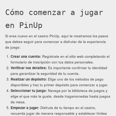
Cómo comenzar a jugar
en PinUp
Si eres nuevo en el casino PinUp, aquí te mostramos los pasos
que debes seguir para comenzar a disfrutar de la experiencia
de juego:
Crear una cuenta:
Regístrate en el sitio web completando el
formulario de inscripción con tus datos personales.
Verificar tus detalles:
Es importante confirmar tu identidad
para garantizar la seguridad de tu cuenta.
Realizar un depósito:
Elige uno de los métodos de pago
disponibles y haz tu primer depósito para comenzar a jugar.
Seleccionar tu juego:
Navega por la biblioteca de juegos y
elige el que más te guste, desde tragamonedas hasta juegos
de mesa.
Empezar a jugar:
Disfruta de tu tiempo en el casino,
recuerda jugar de manera responsable y establecer límites