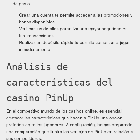
de gasto.
Crear una cuenta te permite acceder a las promociones y
bonos disponibles.
Verificar tus detalles garantiza una mayor seguridad en
tus transacciones.
Realizar un depósito rápido te permite comenzar a jugar
inmediatamente.
Análisis de
características del
casino PinUp
En el competitivo mundo de los casinos online, es esencial
destacar las características que hacen a PinUp una opción
preferida entre los jugadores. A continuación, hemos preparado
una comparación que ilustra las ventajas de PinUp en relación a
sus competidores.