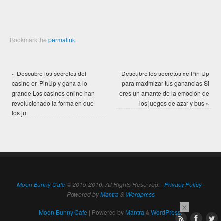
Bookmark the
permalink
.
«
Descubre los secretos del
Descubre los secretos de Pin Up
casino en PinUp y gana a lo
para maximizar tus ganancias Si
grande Los casinos online han
eres un amante de la emoción de
revolucionado la forma en que
los juegos de azar y bus
»
los ju
Moon Bunny Cafe
© 2015-2016. All Rights Reserved. |
Privacy Policy
|
Powered by
Mantra
&
Wordpress
×
Moon Bunny Cafe
| Powered by
Mantra
&
WordPress.