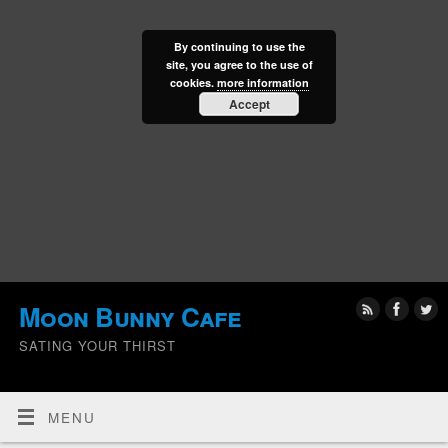
By continuing to use the
site, you agree to the use of
cookies.
more information
Accept
Moon Bunny Cafe
SATING YOUR THIRST
MENU