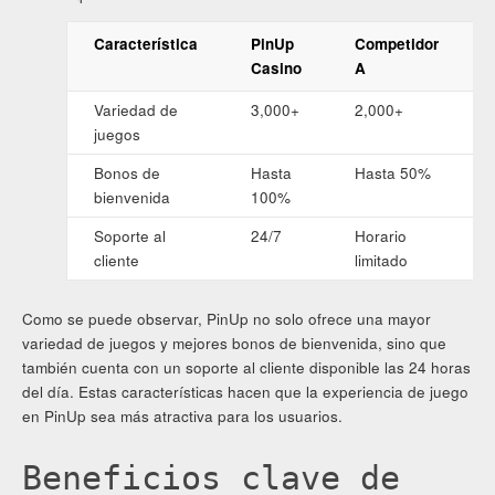
Característica
PinUp
Competidor
Casino
A
Variedad de
3,000+
2,000+
juegos
Bonos de
Hasta
Hasta 50%
bienvenida
100%
Soporte al
24/7
Horario
cliente
limitado
Como se puede observar, PinUp no solo ofrece una mayor
variedad de juegos y mejores bonos de bienvenida, sino que
también cuenta con un soporte al cliente disponible las 24 horas
del día. Estas características hacen que la experiencia de juego
en PinUp sea más atractiva para los usuarios.
Beneficios clave de