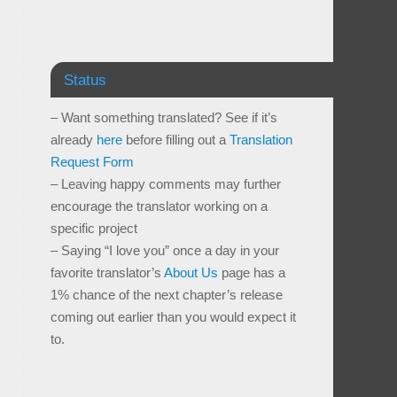
Status
– Want something translated? See if it’s
already
here
before filling out a
Translation
Request Form
– Leaving happy comments may further
encourage the translator working on a
specific project
– Saying “I love you” once a day in your
favorite translator’s
About Us
page has a
1% chance of the next chapter’s release
coming out earlier than you would expect it
to.