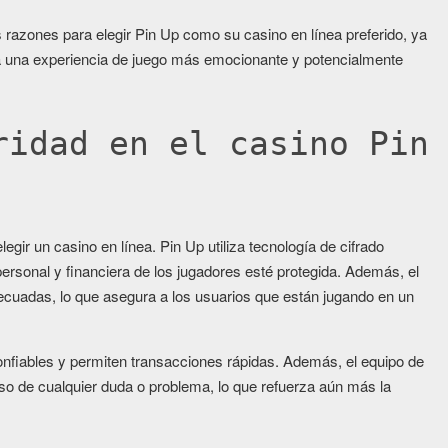
 razones para elegir Pin Up como su casino en línea preferido, ya
a una experiencia de juego más emocionante y potencialmente
ridad en el casino Pin
egir un casino en línea. Pin Up utiliza tecnología de cifrado
ersonal y financiera de los jugadores esté protegida. Además, el
decuadas, lo que asegura a los usuarios que están jugando en un
nfiables y permiten transacciones rápidas. Además, el equipo de
so de cualquier duda o problema, lo que refuerza aún más la