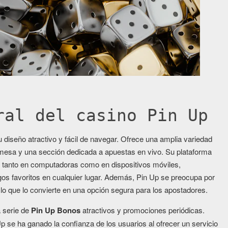
ral del casino Pin Up
 diseño atractivo y fácil de navegar. Ofrece una amplia variedad
mesa y una sección dedicada a apuestas en vivo. Su plataforma
da tanto en computadoras como en dispositivos móviles,
gos favoritos en cualquier lugar. Además, Pin Up se preocupa por
lo que lo convierte en una opción segura para los apostadores.
 serie de
Pin Up Bonos
atractivos y promociones periódicas.
Up se ha ganado la confianza de los usuarios al ofrecer un servicio