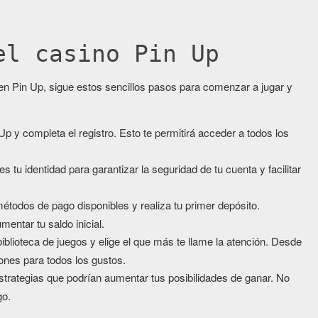
el casino Pin Up
n Pin Up, sigue estos sencillos pasos para comenzar a jugar y
 Up y completa el registro. Esto te permitirá acceder a todos los
s tu identidad para garantizar la seguridad de tu cuenta y facilitar
todos de pago disponibles y realiza tu primer depósito.
entar tu saldo inicial.
blioteca de juegos y elige el que más te llame la atención. Desde
nes para todos los gustos.
trategias que podrían aumentar tus posibilidades de ganar. No
go.