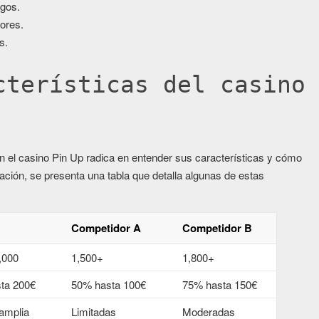
gos.
ores.
s.
cterísticas del casino
 el casino Pin Up radica en entender sus características y cómo
ación, se presenta una tabla que detalla algunas de estas
Competidor A
Competidor B
,000
1,500+
1,800+
ta 200€
50% hasta 100€
75% hasta 150€
amplia
Limitadas
Moderadas