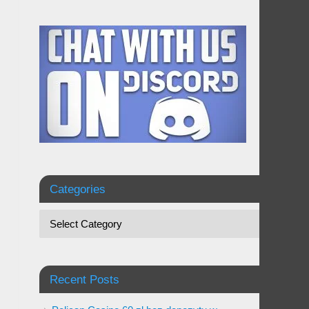
Categories
Recent Posts