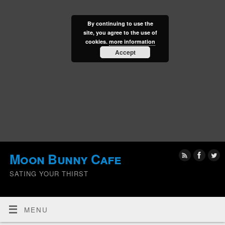
By continuing to use the
site, you agree to the use of
cookies.
more information
Accept
Moon Bunny Cafe
SATING YOUR THIRST
MENU