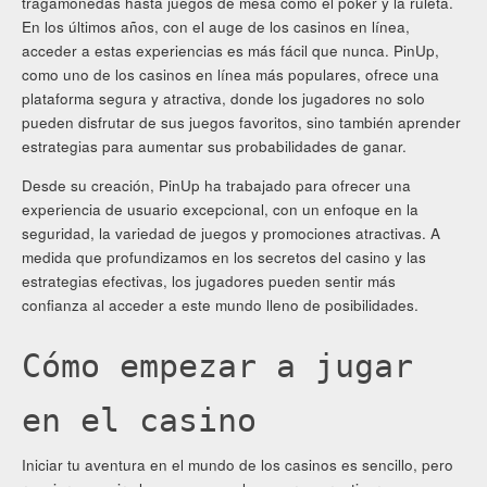
tragamonedas hasta juegos de mesa como el póker y la ruleta.
En los últimos años, con el auge de los casinos en línea,
acceder a estas experiencias es más fácil que nunca. PinUp,
como uno de los casinos en línea más populares, ofrece una
plataforma segura y atractiva, donde los jugadores no solo
pueden disfrutar de sus juegos favoritos, sino también aprender
estrategias para aumentar sus probabilidades de ganar.
Desde su creación, PinUp ha trabajado para ofrecer una
experiencia de usuario excepcional, con un enfoque en la
seguridad, la variedad de juegos y promociones atractivas. A
medida que profundizamos en los secretos del casino y las
estrategias efectivas, los jugadores pueden sentir más
confianza al acceder a este mundo lleno de posibilidades.
Cómo empezar a jugar
en el casino
Iniciar tu aventura en el mundo de los casinos es sencillo, pero