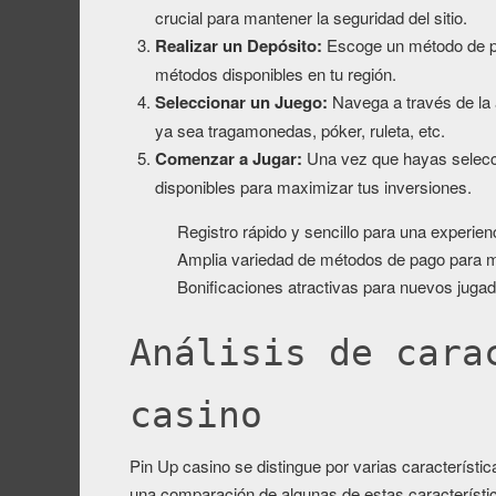
crucial para mantener la seguridad del sitio.
Realizar un Depósito:
Escoge un método de pag
métodos disponibles en tu región.
Seleccionar un Juego:
Navega a través de la a
ya sea tragamonedas, póker, ruleta, etc.
Comenzar a Jugar:
Una vez que hayas selecci
disponibles para maximizar tus inversiones.
Registro rápido y sencillo para una experien
Amplia variedad de métodos de pago para m
Bonificaciones atractivas para nuevos jugad
Análisis de cara
casino
Pin Up casino se distingue por varias característic
una comparación de algunas de estas característi