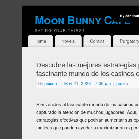
Moon Bunny Cafe
By continui
SATING YOUR THIRST
Home
Novels
Comics
Purgator
Descubre las mejores estrategias 
fascinante mundo de los casinos e
By
psicern
|
May 21, 2026
- 7:06 pm
|
public
Bienvenidos al fascinante mundo de los casinos en
capturado la atención de muchos jugadores. Aquí,
estrategias efectivas que podrían aumentar sus op
tácticas que pueden ayudar a maximizar su exper