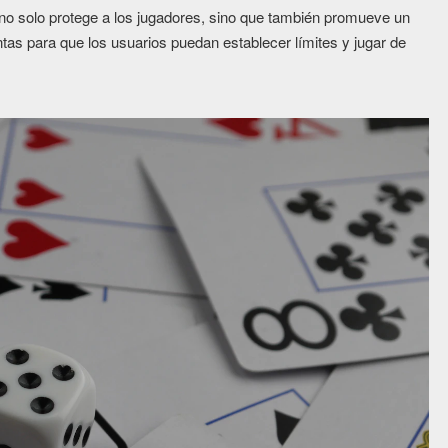
no solo protege a los jugadores, sino que también promueve un
tas para que los usuarios puedan establecer límites y jugar de