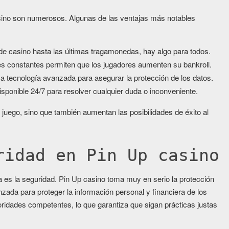
asino son numerosos. Algunas de las ventajas más notables
e casino hasta las últimas tragamonedas, hay algo para todos.
 constantes permiten que los jugadores aumenten su bankroll.
za tecnología avanzada para asegurar la protección de los datos.
sponible 24/7 para resolver cualquier duda o inconveniente.
 juego, sino que también aumentan las posibilidades de éxito al
ridad en Pin Up casino
a es la seguridad. Pin Up casino toma muy en serio la protección
nzada para proteger la información personal y financiera de los
oridades competentes, lo que garantiza que sigan prácticas justas