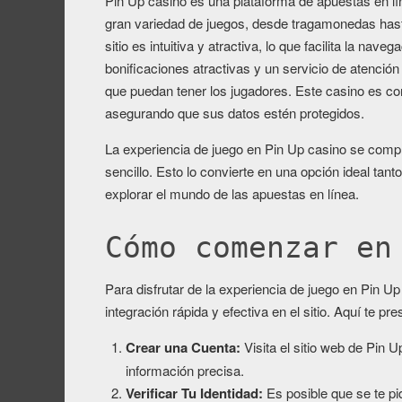
Pin Up casino es una plataforma de apuestas en lí
gran variedad de juegos, desde tragamonedas hast
sitio es intuitiva y atractiva, lo que facilita la n
bonificaciones atractivas y un servicio de atención 
que puedan tener los jugadores. Este casino es co
asegurando que sus datos estén protegidos.
La experiencia de juego en Pin Up casino se comp
sencillo. Esto lo convierte en una opción ideal t
explorar el mundo de las apuestas en línea.
Cómo comenzar en
Para disfrutar de la experiencia de juego en Pin U
integración rápida y efectiva en el sitio. Aquí te p
Crear una Cuenta:
Visita el sitio web de Pin U
información precisa.
Verificar Tu Identidad:
Es posible que se te pi