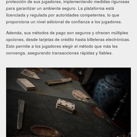
protección de sus jugadores, implementando medidas rigurosas
para garantizar un ambiente seguro. La plataforma está
licenciada y regulada por autoridades competentes, lo que
proporciona un nivel adicional de confianza a los jugadores.
Además, sus métodos de pago son seguros y ofrecen múltiples
opciones, desde tarjetas de crédito hasta billeteras electrónicas.
Esto permite a los jugadores elegir el método que más les
convenga, asegurando transacciones rápidas y fiables.