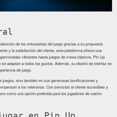
ral
 atención de los entusiastas del juego gracias a su propuesta
nto y la satisfacción del cliente, esta plataforma ofrece una
tragamonedas vibrantes hasta juegos de mesa clásicos, Pin Up
 se adaptan a todos los gustos. Además, su diseño de interfaz es
xperiencia de juego.
de juegos, sino también en sus generosas bonificaciones y
mpensan a los veteranos. Con servicios al cliente accesibles y
ece como una opción preferida para los jugadores de casino
jugar en Pin Up