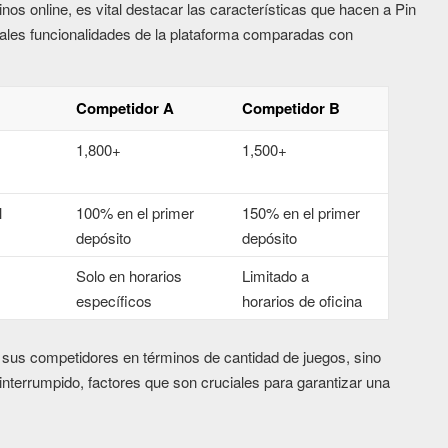
os online, es vital destacar las características que hacen a Pin
pales funcionalidades de la plataforma comparadas con
Competidor A
Competidor B
1,800+
1,500+
l
100% en el primer
150% en el primer
depósito
depósito
Solo en horarios
Limitado a
específicos
horarios de oficina
sus competidores en términos de cantidad de juegos, sino
ininterrumpido, factores que son cruciales para garantizar una