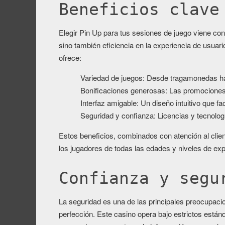
Beneficios clave
Elegir Pin Up para tus sesiones de juego viene co
sino también eficiencia en la experiencia de usuar
ofrece:
Variedad de juegos: Desde tragamonedas has
Bonificaciones generosas: Las promociones p
Interfaz amigable: Un diseño intuitivo que f
Seguridad y confianza: Licencias y tecnolog
Estos beneficios, combinados con atención al clie
los jugadores de todas las edades y niveles de exp
Confianza y segu
La seguridad es una de las principales preocupacio
perfección. Este casino opera bajo estrictos están