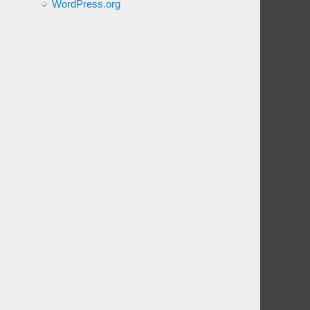
WordPress.org