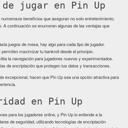
 de jugar en Pin Up
n numerosos beneficios que aseguran no solo entretenimiento,
io. A continuación se enumeran algunas de las ventajas que
ta juegos de mesa, hay algo para cada tipo de jugador.
ermiten maximizar tu bankroll desde el principio.
acilita la navegación para jugadores nuevos y experimentados.
ías de encriptación que protegen tus datos y transacciones.
nte excepcional, hacen que Pin Up sea una opción atractiva para
eriencia.
ridad en Pin Up
nes para los jugadores online, y Pin Up lo entiende a la
dares de seguridad, utilizando tecnologías de encriptación