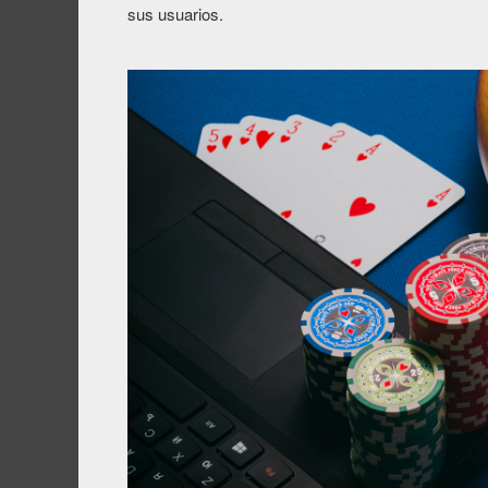
sus usuarios.