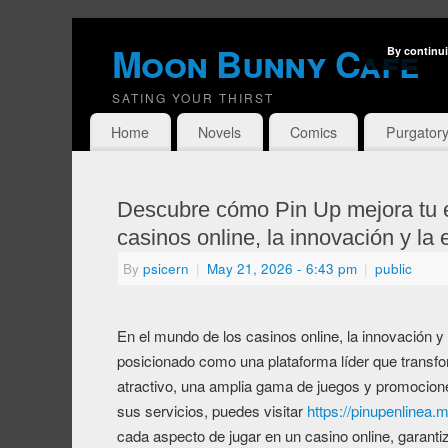
Moon Bunny Cafe
By continui
SATING YOUR THIRST
Home
Novels
Comics
Purgator
Descubre cómo Pin Up mejora tu e
casinos online, la innovación y la 
By
psicern
|
May 21, 2026
- 6:43 pm
|
public
En el mundo de los casinos online, la innovación y
posicionado como una plataforma líder que transfo
atractivo, una amplia gama de juegos y promocio
sus servicios, puedes visitar
https://pinupenlinea.
cada aspecto de jugar en un casino online, garanti