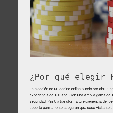
¿Por qué elegir 
La elección de un casino online puede ser abrumad
experiencia del usuario. Con una amplia gama de j
seguridad, Pin Up transforma tu experiencia de jue
soporte permanente aseguran que cada visitante se