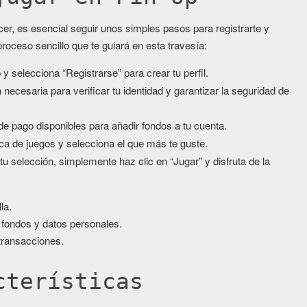
ecer, es esencial seguir unos simples pasos para registrarte y
roceso sencillo que te guiará en esta travesía:
 y selecciona “Registrarse” para crear tu perfil.
necesaria para verificar tu identidad y garantizar la seguridad de
e pago disponibles para añadir fondos a tu cuenta.
eca de juegos y selecciona el que más te guste.
 selección, simplemente haz clic en “Jugar” y disfruta de la
la.
s fondos y datos personales.
 transacciones.
cterísticas