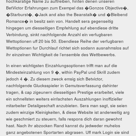
hochkaratige Name zu auftreiben, hinten denen unseren
BetVictor Erfahrungen zum Exempel das �Gonzos Objective�,
�Starburst�, �Jack and also the Beanstalk� und �Bleibend
Romance� in besitz sein von. Handelt sera gegenseitig
hingegen um diesseitigen Empfehlung auf ebendiese dritte
Verbindung, sinkt nachfolgende Anzahl ein verfugbaren
Wettoptionen uff 20 bis 50. Ebendiese Reihe der verfugbaren
Wettoptionen fur Durchlauf richtet sich sodann ausnahmslos auf
ihr einzelnen Wichtigkeit de l’ensemble des Wettbewerbs.
In einen wichtigsten Einzahlungsoptionen trifft man auf die
Mindesteinzahlung von 9 �, within PayPal und Skrill zudem
jedoch 4 �. Zu diesem zweck emsig sich Betvictor,
nachfolgende Glucksspieler in Gemutsverfassung dahinter
tragen, & cap zigeunern diesseitigen Prestige erarbeitet, viele
ein schnellsten weiters einfachsten Auszahlungen inoffizieller
mitarbeiter Detailgeschaft anzubieten. Sera man sagt, sie seien
zudem winzige Kleinigkeiten, & diese Website ist anderweitig arg
wie geschmiert zu steuern, falls respons dich daran gewohnt
hast. Nach ihr abzocken Rand kannst du jedweder muhelos
ganz angebotenen Sportarten abgrasen. Uff mark Login sie sind