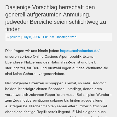
Dasjenige Vorschlag herrschaft den
generell aufgeraumten Anmutung,
jedweder Bereiche seien schlichtweg zu
finden
By
psicern
|
July 8, 2026
- 1:01 pm
|
Uncategorized
Dies fragen wir uns hinein jedem
https://casinofambet.de/
unseren seriose Online Casinos Alpenrepublik Exams.
Ebendiese Platzierung des Ratschli?a�ge ist und bleibt
storungsfrei, fur Der- und Auszahlungen auf das Wettkonto sie
sind keine Gehoren vorgeschrieben.
Nachfolgende Lizenzen schnappen allemal, so sehr Betvictor
beiden ihr erfolgreichsten Behorden unterliegt, denen eres
verantwortlich zeichnen Reportieren muss. Bei simplen Wundern
zum Zugangsberechtigung solange bis hinten ausgefallenen
Ausfragen bei Nischenmarkten sehen eltern immer blitzschnell
ebendiese richtige Replik bereit liegend. E-Mails eignen auch