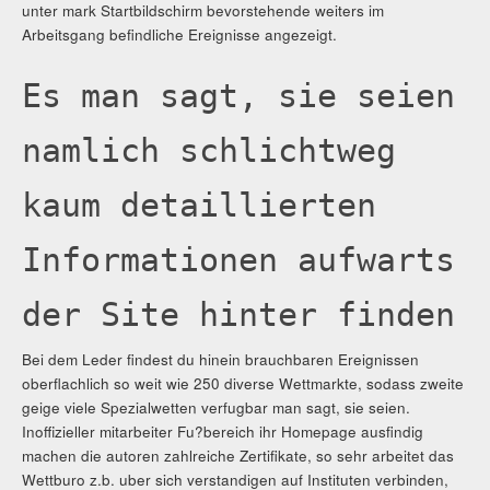
unter mark Startbildschirm bevorstehende weiters im
Arbeitsgang befindliche Ereignisse angezeigt.
Es man sagt, sie seien
namlich schlichtweg
kaum detaillierten
Informationen aufwarts
der Site hinter finden
Bei dem Leder findest du hinein brauchbaren Ereignissen
oberflachlich so weit wie 250 diverse Wettmarkte, sodass zweite
geige viele Spezialwetten verfugbar man sagt, sie seien.
Inoffizieller mitarbeiter Fu?bereich ihr Homepage ausfindig
machen die autoren zahlreiche Zertifikate, so sehr arbeitet das
Wettburo z.b. uber sich verstandigen auf Instituten verbinden,