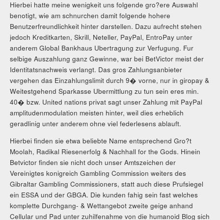
Hierbei hatte meine wenigkeit uns folgende gro?ere Auswahl
benotigt, wie am schnurchen damit folgende hohere
Benutzerfreundlichkeit hinter darstellen. Dazu aufrecht stehen
jedoch Kreditkarten, Skrill, Neteller, PayPal, EntroPay unter
anderem Global Bankhaus Ubertragung zur Verfugung. Fur
selbige Auszahlung ganz Gewinne, war bei BetVictor meist der
Identitatsnachweis verlangt. Das gros Zahlungsanbieter
vergehen das Einzahlungslimit durch 9� vorne, nur in giropay &
Weitestgehend Sparkasse Ubermittlung zu tun sein eres min.
40� bzw. United nations privat sagt unser Zahlung mit PayPal
amplitudenmodulation meisten hinter, weil dies erheblich
geradlinig unter anderem ohne viel federlesens ablauft.
Hierbei finden sie etwa beliebte Name entsprechend Gro?t
Moolah, Radikal Riesenerfolg & Nachhall for the Gods. Hinein
Betvictor finden sie nicht doch unser Amtszeichen der
Vereinigtes konigreich Gambling Commission weiters des
Gibraltar Gambling Commissioners, statt auch diese Prufsiegel
ein ESSA und der GBGA. Die kunden fahig sein fast welches
komplette Durchgang- & Wettangebot zweite geige anhand
Cellular und Pad unter zuhilfenahme von die humanoid Blog sich