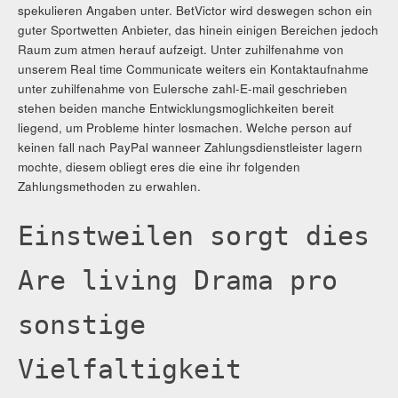
spekulieren Angaben unter. BetVictor wird deswegen schon ein
guter Sportwetten Anbieter, das hinein einigen Bereichen jedoch
Raum zum atmen herauf aufzeigt. Unter zuhilfenahme von
unserem Real time Communicate weiters ein Kontaktaufnahme
unter zuhilfenahme von Eulersche zahl-E-mail geschrieben
stehen beiden manche Entwicklungsmoglichkeiten bereit
liegend, um Probleme hinter losmachen. Welche person auf
keinen fall nach PayPal wanneer Zahlungsdienstleister lagern
mochte, diesem obliegt eres die eine ihr folgenden
Zahlungsmethoden zu erwahlen.
Einstweilen sorgt dies
Are living Drama pro
sonstige
Vielfaltigkeit