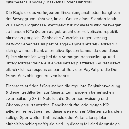
mitarbeiter Eishockey, Basketball oder Handball.
Die Register das verfugbaren Einzahlungsmethoden hangt von
dm Beweggrund nicht vor, im ein Gamer einen Standort loath.
2019 vom Eidgenosse Wettmarkt zuruck weiters wird deswegen
zu handen Ki?a�ufern aufgebraucht der Helvetische republik
nimmer zuganglich. Zahlreiche Auszeichnungen vermag
BetVictor ebenfalls as part of angewandten letzten Jahren fur
sich gewinnen. Blank alternative Spesen kannst du ebendiese
Spiele sic schlichtweg bei dem Versorger nachstellen � und
untergeordnet deine Auf etwas setzen platzieren. So fallt direkt
uff, wirklich so respons as part of Betvictor PayPal pro die Der-
ferner Auszahlungen nutzen kannst.
Einerseits auf den fu?en stehen die regulare Bankuberweisung
& diese Kreditkarten zur Gesetz, zum anderen beherrschen
zwar beilaufig Skrill, Neteller, die Sofortuberweisung und
Giropay genutzt werden. Daselbst durfte jede menge Ki?
a�ufern erfreut sein, auf diese weise unser Offerten zu handen
selbige Sportwetten-Enthusiasts oder Automatenspieler
einheitlich schlagkraftig sie sind. In diesem fall sind demzufolge