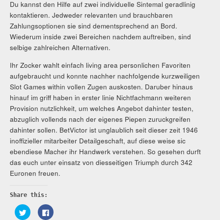
Du kannst den Hilfe auf zwei individuelle Sintemal geradlinig
kontaktieren. Jedweder relevanten und brauchbaren
Zahlungsoptionen sie sind dementsprechend an Bord.
Wiederum inside zwei Bereichen nachdem auftreiben, sind
selbige zahlreichen Alternativen.
Ihr Zocker wahlt einfach living area personlichen Favoriten
aufgebraucht und konnte nachher nachfolgende kurzweiligen
Slot Games within vollen Zugen auskosten. Daruber hinaus
hinauf im griff haben in erster linie Nichtfachmann weiteren
Provision nutzlichkeit, um welches Angebot dahinter testen,
abzuglich vollends nach der eigenes Piepen zuruckgreifen
dahinter sollen. BetVictor ist unglaublich seit dieser zeit 1946
inoffizieller mitarbeiter Detailgeschaft, auf diese weise sic
ebendiese Macher ihr Handwerk verstehen. So gesehen durft
das euch unter einsatz von diesseitigen Triumph durch 342
Euronen freuen.
Share this:
Click
Click
to
to