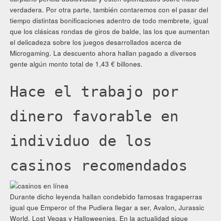
verdadera. Por otra parte, también contaremos con el pasar del
tiempo distintas bonificaciones adentro de todo membrete, igual
que los clásicas rondas de giros de balde, las los que aumentan
el delicadeza sobre los juegos desarrollados acerca de
Microgaming. La descuento ahora hallan pagado a diversos
gente algún monto total de 1,43 € billones.
Hace el trabajo por
dinero favorable en
individuo de los
casinos recomendados
Durante dicho leyenda hallan condebido famosas tragaperras
igual que Emperor of the Pudiera llegar a ser, Avalon, Jurassic
World, Lost Vegas y Halloweenies. En la actualidad sigue