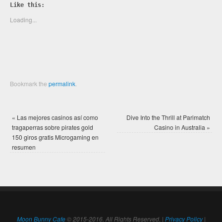
Twitter
Facebook
Like this:
(Opens
(Opens
in
in
new
new
Loading...
window)
window)
Bookmark the
permalink
.
«
Las mejores casinos así­ como
Dive Into the Thrill at Parimatch
tragaperras sobre pirates gold
Casino in Australia
»
150 giros gratis Microgaming en
resumen
Moon Bunny Cafe
© 2015-2016. All Rights Reserved. |
Privacy Policy
|