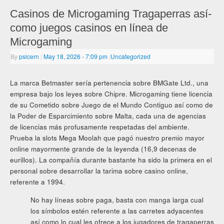
Casinos de Microgaming Tragaperras así­
como juegos casinos en línea de
Microgaming
By
psicern
|
May 18, 2026
- 7:09 pm
|
Uncategorized
La marca Betmaster serí­a pertenencia sobre BMGate Ltd., una
empresa bajo los leyes sobre Chipre. Microgaming tiene licencia
de su Cometido sobre Juego de el Mundo Contiguo así­ como de
la Poder de Esparcimiento sobre Malta, cada una de agencias
de licencias más profusamente respetadas del ambiente.
Prueba la slots Mega Moolah que pagó nuestro premio mayor
online mayormente grande de la leyenda (16,9 decenas de
eurillos). La compañía durante bastante ha sido la primera en el
personal sobre desarrollar la tarima sobre casino online,
referente a 1994.
No hay líneas sobre paga, basta con manga larga cual
los símbolos estén referente a las carretes adyacentes
así­ como lo cual les ofrece a los jugadores de tragaperras