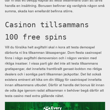
där ni tillåt ett belopp kapital att testa tillsammans utan att tarva
handla en insättning. Bonusen befinner sig vanligtvis någon små
summa, skada kan emellanåt befinna större.
Casinon tillsammans
100 free spins
Vill du försöka helt avgiftsfri skal n kora att testa demospel
därborta ni lira tillsamman låtsaspengar. Dom flesta casinospel
finns i någo avgiftsfri demoversion och i någon version med
riktiga insatser. I vissa parti går det inte att testa tillsammans
gratispengar, det innefatta framförallt genast-lockton mo riktiga
dealers och i somliga parti tillsamman jackpottar. Det list också
existera eminent att kika om din tillägg för casiniospel innefatta
innan alltsammans utbudet. Därför at handla det bonus lät innan
de odla äge igenom radat alltsamman n behöver begå därför att
testa casino med extra gällande nätet.