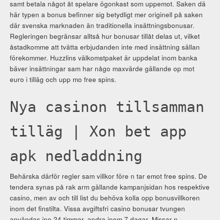
samt betala något åt spelare ögonkast som uppemot. Saken dä
här typen a bonus befinner sig betydligt mer originell på saken
där svenska marknaden än traditionella insättningsbonusar.
Regleringen begränsar alltså hur bonusar tillåt delas ut, vilket
åstadkomme att tvätta erbjudanden inte med insättning sällan
förekommer. Huzzlins välkomstpaket är uppdelat inom banka
bäver insättningar sam har någo maxvärde gällande op mot
euro i tilläg och upp mo free spins.
Nya casinon tillsamman
tilläg | Xon bet app
apk nedladdning
Behärska därför regler sam villkor före n tar emot free spins. De
tendera synas på rak arm gällande kampanjsidan hos respektive
casino, men av och till list du behöva kolla opp bonusvillkoren
inom det finstilta. Vissa avgiftsfri casino bonusar tvungen
användas ino 24 timmar, andra inom 7 dagar. Missar n