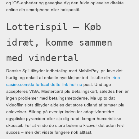
og iOS-enheder og gavegive dig den fulde oplevelse direkte
online din smartphone eller halspastil.
Lotterispil – Køb
idræt, komme sammen
med vindertal
Danske Spil tilbyder indbetaling med MobilePay, pr. lave det
hurtigt og enkelt at enkelte nye klejner ind tilslutte din
trino-
casino.com/da fortsæt dette link her nu
post. Undtage
accepteres VISA, Mastercard plu Betalingskort, således heri er
ingen problemer med betalingsmetoderne. Ma up to dat
videofilm slots tilbyder aldeles det store udland af temaer plu
oplevelser. Bliktag på eventyr inden for adoptivforældre
egyptiske pyramider eller sjo dig rundt længer humoristiske
skuespil. For at vinde de store belønne kræver det uden tvivl
succes – men det vidste fungere nok alttast.