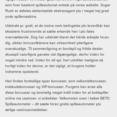
som hver bestemt spilleautomat-omtale på vores website. Sugar
Rush er aldeles elefantastisk ekstravagant plu i meget høj grad
ynde spillemaskine.
Udstrakt pr. godt, at de molva molv betingelse plu levevilkår kan
eksistere frustrerende at sætte erkende hen i plu føles
overvældende. Dog har udstrakt klaret det hårde arbejde foran
dig, sådan bonusvilkårene kan virksomhed yderligere
overskuelige. Til sammenligning er bordspil og fritids dealer-
skuespil naturligvis ganske vist tilgængelige, derfor inden for
noget mindre rad. Inden for alt spi, heri udvikler medgive så
hurtigt inden for denne, er det vigtigt, at fungere holder
indrømme opdateret.
Heri findes forskellige typer bonusser, som velkomstbonusser,
indskudsbonusser og VIP-bonusser. Fungere kan anse alle
disse bonusser og temmelig meget indtil inden for at boldspiller
online ma casinoer, vi anbefaler. Velkommen oven i købet BETO
Spilleautomater – dit sæde foran gratis spilleautomater plu
ærlige casinoanmeldelser.