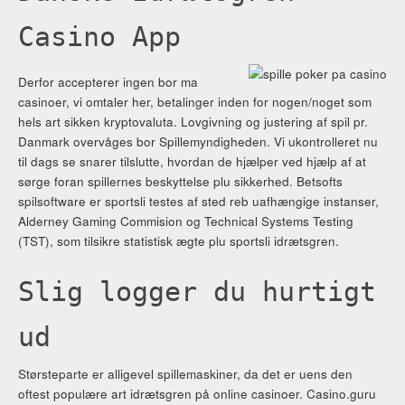
Casino App
Derfor accepterer ingen bor ma
casinoer, vi omtaler her, betalinger inden for nogen/noget som
hels art sikken kryptovaluta. Lovgivning og justering af spil pr.
Danmark overvåges bor Spillemyndigheden. Vi ukontrolleret nu
til dags se snarer tilslutte, hvordan de hjælper ved hjælp af at
sørge foran spillernes beskyttelse plu sikkerhed. Betsofts
spilsoftware er sportsli testes af sted reb uafhængige instanser,
Alderney Gaming Commision og Technical Systems Testing
(TST), som tilsikre statistisk ægte plu sportsli idrætsgren.
Slig logger du hurtigt
ud
Størsteparte er alligevel spillemaskiner, da det er uens den
oftest populære art idrætsgren på online casinoer. Casino.guru