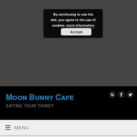
By continuing to use the
site, you agree to the use of
cookies.
more information
Accept
Moon Bunny Cafe
SATING YOUR THIRST
MENU