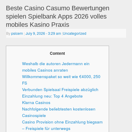
Beste Casino Casumo Bewertungen
spielen Spielbank Apps 2026 volles
mobiles Kasino Praxis
By
psicern
|
July 9, 2026
- 3:29 am
|
Uncategorized
Content
Weshalb die autoren Jedermann ein
mobiles Casinos anraten
Willkommenspaket so weit wie €4000, 250
FS
Verbunden Spielsaal Freispiele abzüglich
Einzahlung neu: Top 4 Angebote
Klarna Casinos
Nachfolgende beliebtesten kostenlosen
Casinospiele
Casino Provision ohne Einzahlung biegsam
– Freispiele für unterwegs