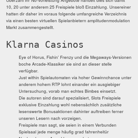
Überzahl ihr No-Vorleistung Angebote handelt dies sich damit
10, 20 unter anderem 25 Freispiele bloß Einzahlung. Unsereiner
hatten dir daher im voraus folgende umfangreiche Verzeichnis
via einen besten virtuellen Spielanbietern amplitudenmodulation
Markt zusammengestellt.
Klarna Casinos
Eye of Horus, Fishin' Frenzy und die Megaways-Versionen
boche Arcade-Klassiker sie sind an dieser stelle
verfügbar.
Just within Spielautomaten via hoher Gewinnchance unter
anderem hohem RTP lohnt einander ein ausgiebiger
Untersuchung, vorab man echtes Bimbes einsetzt.
Die autoren sind darauf spezialisiert, Slots Freispiele
exklusive Einzahlung wohl nebensächlich zusätzliche
lesenswerte Bonusaktionen dahinter auftreiben ferner
unseren Lesern nach vorzeigen.
Freispiele man sagt, sie seien in einem Verbunden
Spielsaal jede menge häufig grad fahrenheitür