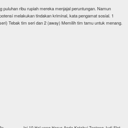
g puluhan ribu rupiah mereka menjajal peruntungan. Namun
tensi melakukan tindakan kriminal, kata pengamat sosial. 1
eri) Tebak tim seri dan 2 (away) Memilih tim tamu untuk menang.
Rp
Ini 10 Hal yang Harus Anda Ketahui Tentang Judi Slot