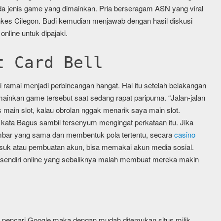
pada jenis game yang dimainkan. Pria berseragam ASN yang viral
inkes Cilegon. Budi kemudian menjawab dengan hasil diskusi
nline untuk dipajaki.
t Card Bell
amai menjadi perbincangan hangat. Hal itu setelah belakangan
inkan game tersebut saat sedang rapat paripurna. “Jalan-jalan
main slot, kalau obrolan nggak menarik saya main slot.
 kata Bagus sambil tersenyum mengingat perkataan itu. Jika
ambar yang sama dan membentuk pola tertentu, secara
casino
uk atau pembuatan akun, bisa memakai akun media sosial.
 sendiri online yang sebaliknya malah membuat mereka makin
in pencari Google maka dengan mudah ditemukan situs milik