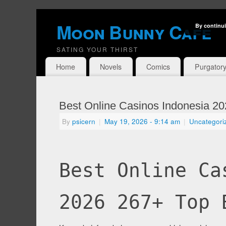
Moon Bunny Cafe
By continui
SATING YOUR THIRST
Home
Novels
Comics
Purgator
Best Online Casinos Indonesia 2
By
psicern
|
May 19, 2026
- 9:14 am
|
Uncategori
Best Online Ca
2026 267+ Top 