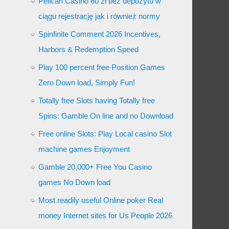
Pelican Casino 60 zł bez depozytu w
ciągu rejestrację jak i również normy
Spinfinite Comment 2026 Incentives,
Harbors & Redemption Speed
Play 100 percent free Position Games
Zero Down load, Simply Fun!
Totally free Slots having Totally free
Spins: Gamble On line and no Download
Free online Slots: Play Local casino Slot
machine games Enjoyment
Gamble 20,000+ Free You Casino
games No Down load
Most readily useful Online poker Real
money Internet sites for Us People 2026