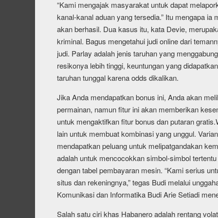
“Kami mengajak masyarakat untuk dapat melaporkan
kanal-kanal aduan yang tersedia.” Itu mengapa ia me
akan berhasil. Dua kasus itu, kata Devie, merupa
kriminal. Bagus mengetahui judi online dari tem
judi. Parlay adalah jenis taruhan yang menggabun
resikonya lebih tinggi, keuntungan yang didapatkan
taruhan tunggal karena odds dikalikan.
Jika Anda mendapatkan bonus ini, Anda akan meli
permainan, namun fitur ini akan memberikan kesem
untuk mengaktifkan fitur bonus dan putaran grati
lain untuk membuat kombinasi yang unggul. Varian
mendapatkan peluang untuk melipatgandakan kemena
adalah untuk mencocokkan simbol-simbol tertentu
dengan tabel pembayaran mesin. “Kami serius untu
situs dan rekeningnya,” tegas Budi melalui ungga
Komunikasi dan Informatika Budi Arie Setiadi mene
Salah satu ciri khas Habanero adalah rentang vola