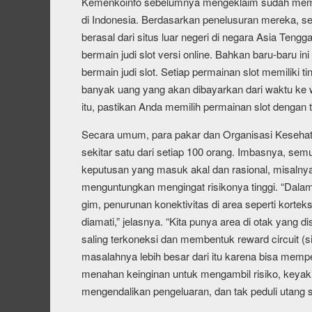
Kemenkoinfo sebelumnya mengeklaim sudah memblok
di Indonesia. Berdasarkan penelusuran mereka, serv
berasal dari situs luar negeri di negara Asia Teng
bermain judi slot versi online. Bahkan baru-baru ini
bermain judi slot. Setiap permainan slot memilik
banyak uang yang akan dibayarkan dari waktu ke w
itu, pastikan Anda memilih permainan slot dengan 
Secara umum, para pakar dan Organisasi Keseha
sekitar satu dari setiap 100 orang. Imbasnya, se
keputusan yang masuk akal dan rasional, misaln
menguntungkan mengingat risikonya tinggi. “Dala
gim, penurunan konektivitas di area seperti korteks 
diamati,” jelasnya. “Kita punya area di otak yang d
saling terkoneksi dan membentuk reward circuit 
masalahnya lebih besar dari itu karena bisa memp
menahan keinginan untuk mengambil risiko, keyaki
mengendalikan pengeluaran, dan tak peduli utan