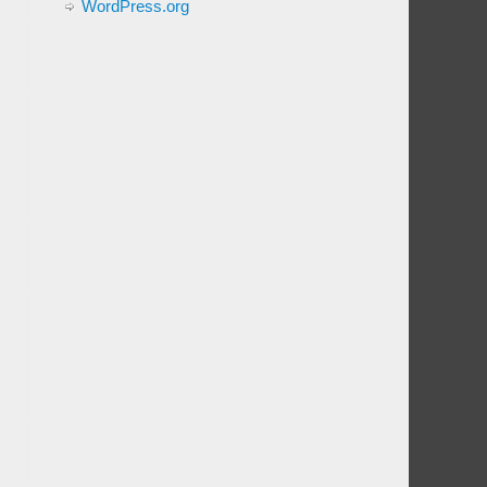
WordPress.org