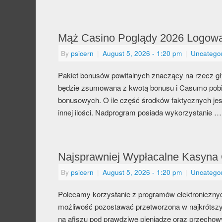
Mąż Casino Poglądy 2026 Logow
By
psicern
|
August 5, 2026
- 1:20 pm
|
Uncatego
Pakiet bonusów powitalnych znaczący na rzecz g
będzie zsumowana z kwotą bonusu i Casumo pobier
bonusowych. O ile część środków faktycznych jest
innej ilości. Nadprogram posiada wykorzystanie 
Najsprawniej Wypłacalne Kasyna 
By
psicern
|
August 5, 2026
- 1:20 pm
|
Uncatego
Polecamy korzystanie z programów elektroniczn
możliwość pozostawać przetworzona w najkrótszy
na afiszu pod prawdziwe pieniądze oraz przecho