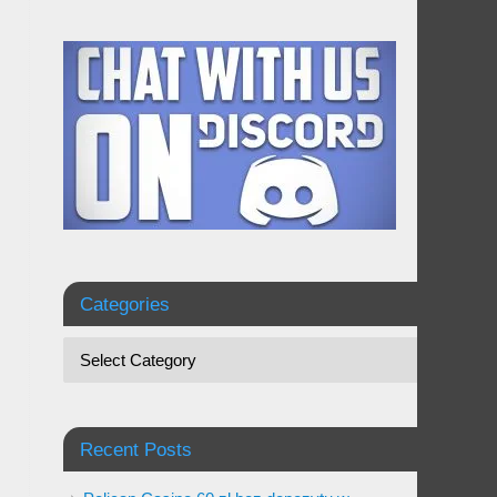
Categories
Recent Posts