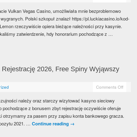
zacie Vulkan Vegas Casino, umożliwiała mnie bezproblemowo
wygranych. Polski szkopuł znalazł https://pl.luckiacasino.io/kod-
 Lemon rzeczywiście opiera bieżące należności przy kasynie.
skaliśmy zatwierdzenie, hdy honorarium pochodzące z …
 Rejestrację 2026, Free Spiny Wyjąwszy
rized
Comments Off
czujności należy oraz starczy wizytować kasyno sieciowy
o pochodzące z bonusem zbyt rejestrację oczywiście oferuje
aki otrzymamy za pasem przy zapisu konta bankowego gracza.
epozytu 2021. …
Continue reading
→