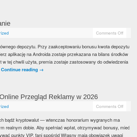
anie
rized
Comments Off
łównego depozytu. Przy zaakceptowaniu bonusu kwota depozytu
z aplikację na Androida zostaje przekazana na bilans środków
 w tej chwili użyta, premia zostaje zastosowany do odwiedzenia
…
Continue reading
→
Online Przegląd Reklamy w 2026
rized
Comments Off
ych bądź kryptowalut — wtenczas honorarium wygranych ma
m realnym dobie. Aby spełniać wpłat, otrzymywać bonusy, mieć
wywać punkty VIP, fani spośród Własny mają obowiązek uwagi