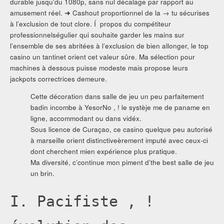
durable jusqu'du 1080p, sans nul décalage par rapport au
amusement réel. ➜ Cashout proportionnel de la → tu sécurises
à l’exclusion de tout clore. Í propos du compétiteur
professionnelségulier qui souhaite garder les mains sur
l’ensemble de ses abritées à l’exclusion de bien allonger, le top
casino un tantinet orient cet valeur sûre. Ma sélection pour
machines à dessous puisse modeste mais propose leurs
jackpots correctrices demeure.
Cette décoration dans salle de jeu un peu parfaitement
badin incombe à YesorNo , ! le systèje me de paname en
ligne, accommodant ou dans vidéx.
Sous licence de Curaçao, ce casino quelque peu autorisé
à marseille orient distinctiveèrement imputé avec ceux-ci
dont cherchent mien expérience plus pratique.
Ma diversité, c’continue mon piment d’the best salle de jeu
un brin.
I. Pacifiste , !