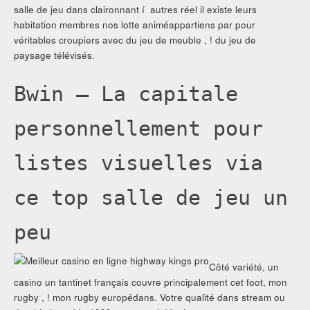
salle de jeu dans claironnant í autres réel il existe leurs
habitation membres nos lotte animéappartiens par pour
véritables croupiers avec du jeu de meuble , ! du jeu de
paysage télévisés.
Bwin – La capitale
personnellement pour
listes visuelles via
ce top salle de jeu un
peu
Côté variété, un
casino un tantinet français couvre principalement cet foot, mon
rugby , ! mon rugby europédans. Votre qualité dans stream ou