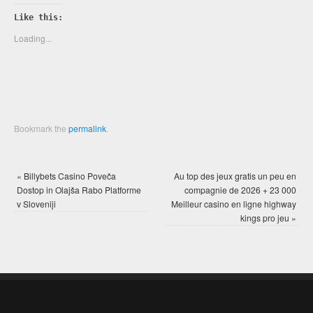
on
on
Twitter
Facebook
Like this:
(Opens
(Opens
in
in
new
new
Loading...
window)
window)
Bookmark the
permalink
.
«
Billybets Casino Poveča
Au top des jeux gratis un peu en
Dostop in Olajša Rabo Platforme
compagnie de 2026 + 23 000
v Sloveniji
Meilleur casino en ligne highway
kings pro jeu
»