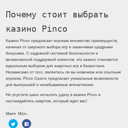
Почему стоит выбрать
казино Pinco
Казино Pinco предлагает игрокам множество преимуществ,
начиная от широкого выбора игр и заканчивая щедрыми
бонусами. С надежной системой безопасности и
великолепной поддержкой клиентов, это казино становится
идеальным выбором для азартных игр в Казахстане.
Независимо от того, являетесь ли вы новичком или опытным
игроком, Pinco Casino предлагает уникальные возможности
для выигрышей и незабываемые впечатления.
Не упустите шанс испытать удачу в казино Pinco и
наслаждайтесь азартом, который ждет вас!
Share this:
Click
Click
to
to