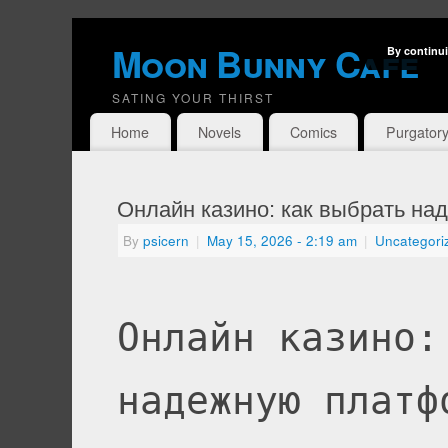
Moon Bunny Cafe
By continui
SATING YOUR THIRST
Home
Novels
Comics
Purgator
Онлайн казино: как выбрать н
By
psicern
|
May 15, 2026
- 2:19 am
|
Uncategori
Онлайн казино:
надежную платф