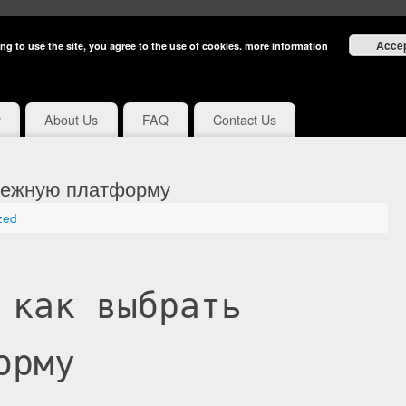
Acce
ng to use the site, you agree to the use of cookies.
more information
y
About Us
FAQ
Contact Us
адежную платформу
zed
 как выбрать
орму