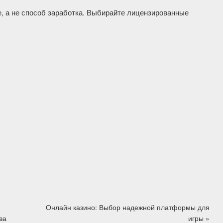
е, а не способ заработка. Выбирайте лицензированные
Онлайн казино: Выбор надежной платформы для
ва
игры
»