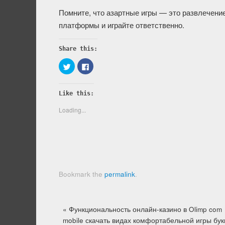
Помните, что азартные игры — это развлечени
платформы и играйте ответственно.
Share this:
Click
Click
to
to
share
share
on
on
Twitter
Facebook
Like this:
(Opens
(Opens
in
in
new
new
Loading...
window)
window)
Bookmark the
permalink
.
«
Функциональность онлайн-казино в Olimp com
mobile скачать видах комфортабельной игры бук