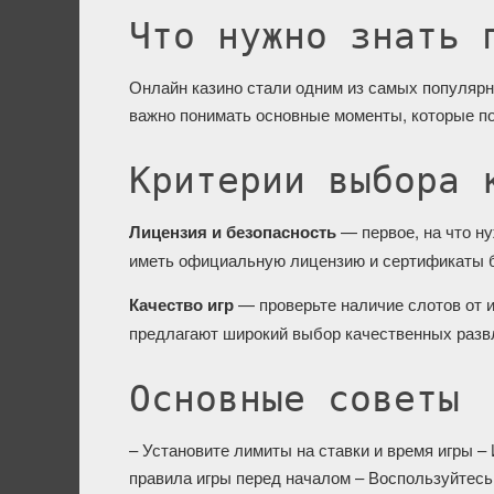
Что нужно знать 
Онлайн казино стали одним из самых популярны
важно понимать основные моменты, которые п
Критерии выбора 
Лицензия и безопасность
— первое, на что н
иметь официальную лицензию и сертификаты б
Качество игр
— проверьте наличие слотов от 
предлагают широкий выбор качественных разв
Основные советы
– Установите лимиты на ставки и время игры – 
правила игры перед началом – Воспользуйтесь