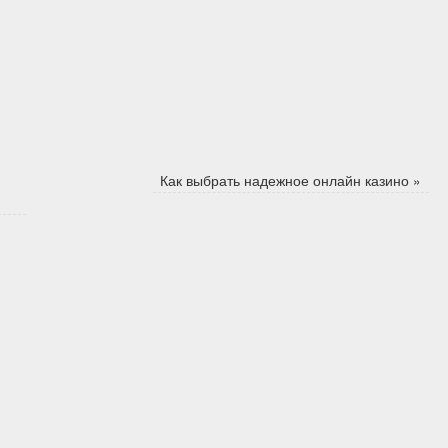
Как выбрать надежное онлайн казино
»