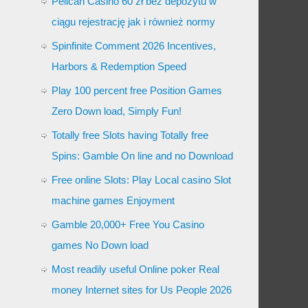
Pelican Casino 60 zł bez depozytu w
ciągu rejestrację jak i również normy
Spinfinite Comment 2026 Incentives,
Harbors & Redemption Speed
Play 100 percent free Position Games
Zero Down load, Simply Fun!
Totally free Slots having Totally free
Spins: Gamble On line and no Download
Free online Slots: Play Local casino Slot
machine games Enjoyment
Gamble 20,000+ Free You Casino
games No Down load
Most readily useful Online poker Real
money Internet sites for Us People 2026