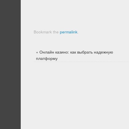
Bookmark the
permalink
.
«
Онлайн казино: как выбрать надежную
платформу