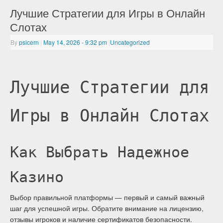
Лучшие Стратегии для Игры в Онлайн
Слотах
By
psicern
|
May 14, 2026
- 9:32 pm
|
Uncategorized
Лучшие Стратегии для
Игры в Онлайн Слотах
Как Выбрать Надежное
Казино
Выбор правильной платформы — первый и самый важный
шаг для успешной игры. Обратите внимание на лицензию,
отзывы игроков и наличие сертификатов безопасности.