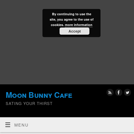
By continuing to use the
site, you agree to the use of
cookies.
more information
Accept
Moon Bunny Cafe
SATING YOUR THIRST
MENU